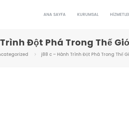
ANA SAYFA
KURUMSAL
HİZMETLE
 Trình Đột Phá Trong Thế Giớ
ncategorized
j88 c – Hành Trình Đột Phá Trong Thế Gi