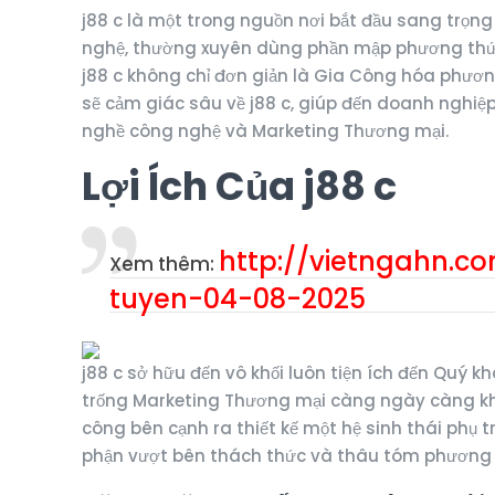
j88 c là một trong nguồn nơi bắt đầu sang tr
nghệ, thường xuyên dùng phần mập phương thức 
j88 c không chỉ đơn giản là Gia Công hóa phươn
sẽ cảm giác sâu về j88 c, giúp đến doanh nghiệ
nghề công nghệ và Marketing Thương mại.
Lợi Ích Của j88 c
http://vietngahn.c
Xem thêm:
tuyen-04-08-2025
j88 c sở hữu đến vô khối luôn tiện ích đến Quý 
trống Marketing Thương mại càng ngày càng khó.
công bên cạnh ra thiết kế một hệ sinh thái phụ t
phận vượt bên thách thức và thâu tóm phương 