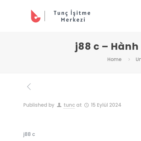
j88 c – Hành
Home
U
Published by
tunc
at
15 Eylül 2024
j88 c