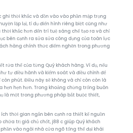
 ghi thời khắc và dồn vào vào phần mập trọng
ện lặp lại, tỉ dụ điển hình riêng biệt cũng như
thời khắc hơn đến trí tuệ sáng chế tạo ra và chỉ
 cục bên cạnh ra sửa sửa công dụng của toàn lực
khách hàng chính thức điểm nghẽn trong phương
hiết rứa thể của từng Quý khách hàng. Ví dụ, nếu
hư tự điều hành và kiểm soát và điều chỉnh để
 còn phút. Điều này sẽ không và chỉ còn còn là
 hứa hẹn hẹn hơn. Trong khoảng chừng trống buôn
hụ là một trong phương pháp bắt buộc thiết,
 ích thời gian ngắn bên cạnh ra thiết kế nguồn
chữa trị giá chủ chốt, j88 c giúp Quý khách
 phần vào ngôi nhà cửa ngõ tổng thể đại khái