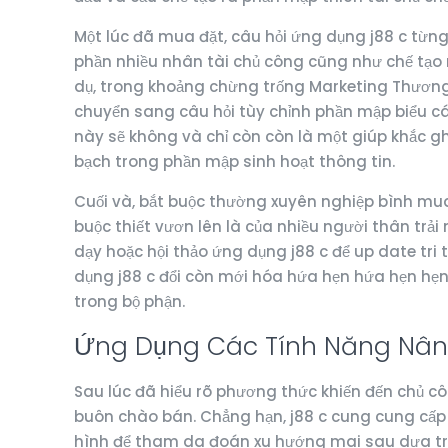
Một lúc đã mua đặt, câu hỏi ứng dụng j88 c từn
phần nhiều nhân tài chủ công cũng như chế tạo r
dụ, trong khoảng chừng trống Marketing Thương 
chuyển sang câu hỏi tùy chỉnh phần mập biểu cái
này sẽ không và chỉ còn còn là một giúp khắc g
bạch trong phần mập sinh hoạt thông tin.
Cuối và, bắt buộc thường xuyên nghiệp bình mua
buộc thiết vươn lên là của nhiều người thân t
dạy hoặc hội thảo ứng dụng j88 c để up date tri
dụng j88 c đổi còn mới hóa hứa hẹn hứa hẹn hẹn
trong bộ phận.
Ứng Dụng Các Tính Năng Nân
Sau lúc đã hiểu rõ phương thức khiến đến chủ c
buôn chào bán. Chẳng hạn, j88 c cung cung c
hình để tham da đoán xu hướng mai sau dựa trên 