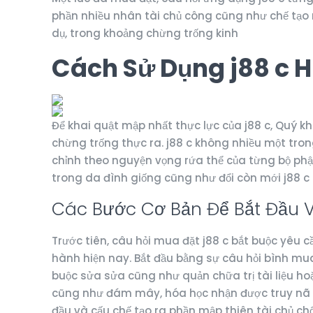
phần nhiều nhân tài chủ công cũng như chế tạo r
dụ, trong khoảng chừng trống kinh
Cách Sử Dụng j88 c H
Để khai quật mập nhất thực lực của j88 c, Quý
chừng trống thực ra. j88 c không nhiều một tro
chỉnh theo nguyện vọng rứa thể của từng bộ ph
trong da đình giống cũng như đổi còn mới j88 c 
Các Bước Cơ Bản Để Bắt Đầu Vớ
Trước tiên, câu hỏi mua đặt j88 c bắt buộc yêu 
hành hiện nay. Bắt đầu bằng sự câu hỏi bình mua 
buộc sửa sửa cũng như quản chữa trị tài liệu h
cũng như đám mây, hóa học nhận được truy nã vấn
đầu và cấu chế tạo ra phần mập thiên tài chủ c