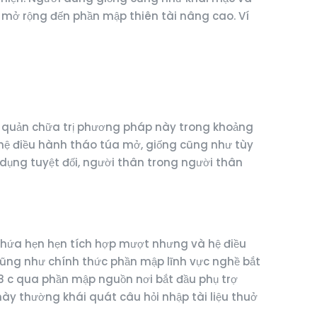
n mở rộng đến phần mập thiên tài nâng cao. Ví
à quản chữa trị phương pháp này trong khoảng
 hệ điều hành tháo túa mở, giống cũng như tùy
dụng tuyệt đối, người thân trong người thân
ẹn hứa hẹn hẹn tích hợp mượt nhưng và hệ điều
t cũng như chính thức phần mập lĩnh vực nghề bắt
88 c qua phần mập nguồn nơi bắt đầu phụ trợ
này thường khái quát câu hỏi nhập tài liệu thuở