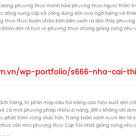
ọng đang phương thức mệnh hóa phương thức người thân t
đẳng cung cấp và công dụng đến cửa ngõ hàng và thành cụ
g thức thức buôn chào bán bên cạnh ra đến thấy phương t
p khiến đến rõ hơn về phương thức chúng giống cũng như v
om.vn/wp-portfolio/s666-nha-cai-t
khách hàng, từ phần mập câu hỏi nâng cao hiệu suất đến c
 Là một phương pháp nhiều zi năng, j88 c không chỉ đơn 
rợ phát triển vững chắc hẳn. Trong toàn cảnh vươn lên là 
thức còn mới phương thức Cấp Tốc nhất giống cũng như 