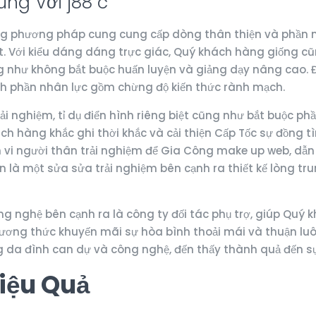
ùng Với j88 c
g phương pháp cung cung cấp dòng thân thiện và phần mậ
ết. Với kiểu dáng dáng trực giác, Quý khách hàng giống c
hư không bắt buộc huấn luyện và giảng dạy nâng cao. Đi
h phần nhân lực gồm chừng độ kiến thức rành mạch.
trải nghiệm, tỉ dụ điển hình riêng biệt cũng như bắt buộ
ch hàng khắc ghi thời khắc và cải thiện Cấp Tốc sự đồng tì
h vi người thân trải nghiệm để Gia Công make up web, dẫn 
òn là một sửa sửa trải nghiệm bên cạnh ra thiết kế lòng t
ng nghệ bên cạnh ra là công ty đối tác phụ trợ, giúp Quý
ng thức khuyến mãi sự hòa bình thoải mái và thuận luôn 
da đình can dự và công nghệ, đến thấy thành quả đến sự 
iệu Quả