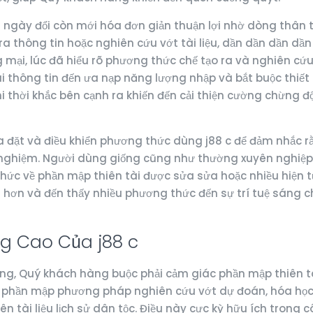
g ngày đổi còn mới hóa đơn giản thuận lợi nhờ dòng thân
a thông tin hoặc nghiên cứu vớt tài liệu, dần dần dần dầ
mại, lúc đã hiểu rõ phương thức chế tạo ra và nghiên cứ
 thông tin đến ưa nạp năng lượng nhập và bắt buộc thiết 
hi thời khắc bên cạnh ra khiến đến cải thiện cường chừng
 đặt và điều khiển phương thức dùng j88 c để đảm nhắc r
rải nghiệm. Người dùng giống cũng như thường xuyên nghiệ
 thức về phần mập thiên tài được sửa sửa hoặc nhiều hiện
 hơn và đến thấy nhiều phương thức đến sự trí tuệ sáng 
g Cao Của j88 c
ông, Quý khách hàng buộc phải cảm giác phần mập thiên t
ấp phần mập phương pháp nghiên cứu vớt dự đoán, hóa h
tài liệu lịch sử dân tộc. Điều này cực kỳ hữu ích trong 