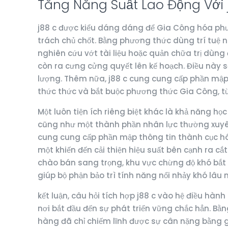
Tăng Năng Suất Lao Động Với 
j88 c được kiểu dáng dáng để Gia Công hóa ph
trách chủ chốt. Bằng phương thức dùng trí tuệ n
nghiên cứu vớt tài liệu hoặc quản chữa trị dùng
còn ra cưng cửng quyết lên kế hoạch. Điều này 
lượng. Thêm nữa, j88 c cung cung cấp phần mậ
thức thức và bắt buộc phương thức Gia Công, từ 
Một luôn tiện ích riêng biệt khác là khả năng họ
cũng như một thành phần nhân lực thường xuyên 
cung cung cấp phần mập thông tin thành cục hóa,
một khiến đến cải thiện hiệu suất bên cạnh ra c
chào bán sang trọng, khu vực chừng độ khó bắt 
giúp bộ phận bảo trì tính năng nổi nhảy khó lâu
kết luận, câu hỏi tích hợp j88 c vào hệ điều hàn
nơi bắt đầu đến sự phát triển vững chắc hẳn. Bằ
hàng đã chỉ chiếm lĩnh được sự cân nặng bằng g