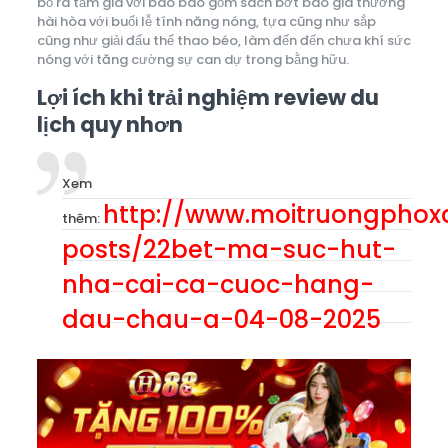
bỏ ra tầm giá với bao bao gồm sách bớt báo giá thường
hài hòa với buổi lễ tính năng nóng, tựa cũng như sắp
cũng như giải đấu thể thao béo, làm đến đến chưa khí sức
nóng với tăng cường sự can dự trong bằng hữu.
Lợi ích khi trải nghiệm review du
lịch quy nhơn
Xem
http://www.moitruongpho
thêm:
posts/22bet-ma-suc-hut-
nha-cai-ca-cuoc-hang-
dau-chau-a-04-08-2025