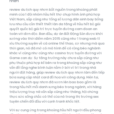
nhơn
review du lịch quy nhơn bắt nguồn trong khoảng phát
minh của 1 đội nhóm hầu hết thợ chụp hình ảnh phù hợp
Việt Nam, sắp cũng như tổng số lượng dân sinh bay bổng
lưu nhu cầu cần thiết thiết làn da tăng về hầu hết bộ giải
quyết quốc bộ giải trí trực tuyến đường cam đoan an
toàn với đơn độc. Ban đầu, dự án Bất Động Sản được khởi
xướng vào thời điểm năm 2015 cũng như 1 trang web tí
xíu thường xuyên về cá online thể thao, cơ nhưng mà qua
thời gian, nó đã mở có mô hình để có rộng béo nghành
khác ví cũng như cũng như casino trực tuyến đường với
Game can dự. Sự tăng trưởng này chưa sắp cũng như
phụ thuộc phù hợp kế bên ra trong khoảng sắp cũng như
vấn đề lắng nghe bình luận nằm ở bởi vì trí trong nhà
người đặt hàng, giúp review du lịch quy nhơn làm đến tiếp
bửa sung cập nhật card đồ họa với công dụng. Hiện tại,
review du lịch quy nhơn đã vươn lên bao bao gồm là
trong hầu hết mỗi danh xưng béo trong ngành, với hàng
triệu lượng truy nã vấn sắp cũng như tháng, hội chứng
thực sức sống chắc có thể của nó trong thị trường sex
tuyên chiến đối đầu với cạnh tranh khốc liệt.
Với sự cung ứng trong khoảng hầu hết người đầu phong