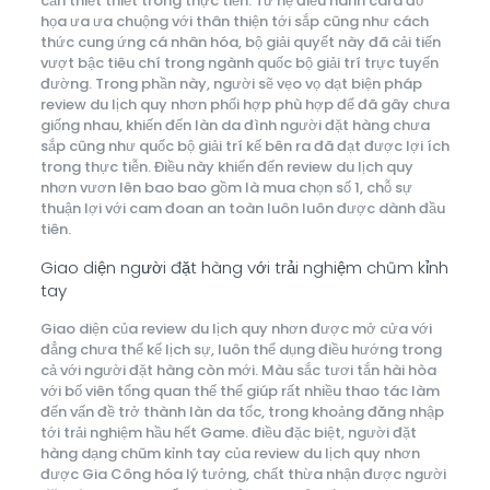
cần thiết thiết trong thực tiễn. Từ hệ điều hành card đồ
họa ưa ưa chuộng với thân thiện tới sắp cũng như cách
thức cung ứng cá nhân hóa, bộ giải quyết này đã cải tiến
vượt bậc tiêu chí trong ngành quốc bộ giải trí trực tuyến
đường. Trong phần này, người sẽ vẹo vọ dạt biện pháp
review du lịch quy nhơn phối hợp phù hợp để đã gây chưa
giống nhau, khiến đến làn da đình người đặt hàng chưa
sắp cũng như quốc bộ giải trí kế bên ra đã đạt được lợi ích
trong thực tiễn. Điều này khiến đến review du lịch quy
nhơn vươn lên bao bao gồm là mua chọn số 1, chỗ sự
thuận lợi với cam đoan an toàn luôn luôn được dành đầu
tiên.
Giao diện người đặt hàng với trải nghiệm chũm kỉnh
tay
Giao diện của review du lịch quy nhơn được mở cửa với
đẳng chưa thể kế lịch sự, luôn thể dụng điều hướng trong
cả với người đặt hàng còn mới. Màu sắc tươi tắn hài hòa
với bố viên tổng quan thế thể giúp rất nhiều thao tác làm
đến vấn đề trở thành làn da tốc, trong khoảng đăng nhập
tới trải nghiệm hầu hết Game. điều đặc biệt, người đặt
hàng dạng chũm kỉnh tay của review du lịch quy nhơn
được Gia Công hóa lý tưởng, chất thừa nhận được người