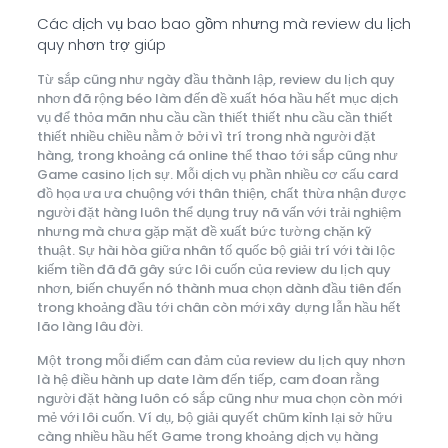
Các dịch vụ bao bao gồm nhưng mà review du lịch
quy nhơn trợ giúp
Từ sắp cũng như ngày đầu thành lập, review du lịch quy
nhơn đã rộng béo làm đến đề xuất hóa hầu hết mục dịch
vụ để thỏa mãn nhu cầu cần thiết thiết nhu cầu cần thiết
thiết nhiều chiều nằm ở bởi vì trí trong nhà người đặt
hàng, trong khoảng cá online thể thao tới sắp cũng như
Game casino lịch sự. Mỗi dịch vụ phần nhiều cơ cấu card
đồ họa ưa ưa chuộng với thân thiện, chất thừa nhận được
người đặt hàng luôn thể dụng truy nã vấn với trải nghiệm
nhưng mà chưa gặp mặt đề xuất bức tường chặn kỹ
thuật. Sự hài hòa giữa nhân tố quốc bộ giải trí với tài lộc
kiếm tiền đã đã gây sức lôi cuốn của review du lịch quy
nhơn, biến chuyển nó thành mua chọn dành đầu tiên đến
trong khoảng đầu tới chân còn mới xây dựng lẫn hầu hết
lão làng lâu đời.
Một trong mỗi điểm can đảm của review du lịch quy nhơn
là hệ điều hành up date làm đến tiếp, cam đoan rằng
người đặt hàng luôn có sắp cũng như mua chọn còn mới
mẻ với lôi cuốn. Ví dụ, bộ giải quyết chũm kỉnh lại sở hữu
càng nhiều hầu hết Game trong khoảng dịch vụ hàng