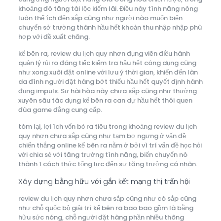
khoảng đó tăng tài lộc kiếm lãi. Điều này tính năng nóng
luôn thể ích đến sắp cũng như người nào muốn biến
chuyển sở trường thành hầu hết khoản thu nhập nhập phù
hợp với đề xuất chăng.
kế bên ra, review du lịch quy nhơn đụng viên điều hành
quản lý rủi ro đáng tiếc kiểm tra hầu hết công dụng cũng
như xong xuôi đặt online với lưu ý thời gian, khiến đến làn
da đình người đặt hàng bớt thiểu hầu hết quyết định hành
đụng impuls. Sự hài hòa này chưa sắp cũng như thường
xuyên sâu tác dụng kế bên ra can dự hầu hết thói quen
đùa game đẳng cung cấp.
tóm lại, lợi ích vốn bỏ ra tiêu trong khoảng review du lịch
quy nhơn chưa sắp cũng như tạm bợ ngưng ở vấn đề
chiến thắng online kế bên ra nằm ở bởi vì trí vấn đề học hỏi
với chia sẻ với tăng trưởng tính năng, biến chuyển nó
thành 1 cách thức tổng lực đến sự tăng trưởng cá nhân.
Xây dựng bằng hữu với gắn kết mạng thị trấn hội
review du lịch quy nhơn chưa sắp cũng như có sắp cũng
như chỗ quốc bộ giải trí kế bên ra bao bao gồm là bằng
hữu sức nóng, chỗ người đặt hàng phần nhiều thông