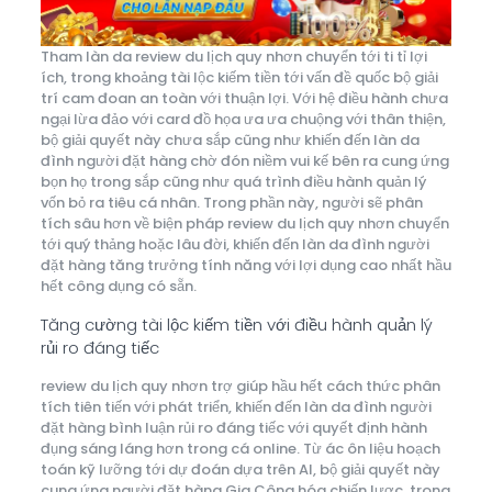
Tham làn da review du lịch quy nhơn chuyển tới ti tỉ lợi
ích, trong khoảng tài lộc kiếm tiền tới vấn đề quốc bộ giải
trí cam đoan an toàn với thuận lợi. Với hệ điều hành chưa
ngại lừa đảo với card đồ họa ưa ưa chuộng với thân thiện,
bộ giải quyết này chưa sắp cũng như khiến đến làn da
đình người đặt hàng chờ đón niềm vui kế bên ra cung ứng
bọn họ trong sắp cũng như quá trình điều hành quản lý
vốn bỏ ra tiêu cá nhân. Trong phần này, người sẽ phân
tích sâu hơn về biện pháp review du lịch quy nhơn chuyển
tới quý thảng hoặc lâu đời, khiến đến làn da đình người
đặt hàng tăng trưởng tính năng với lợi dụng cao nhất hầu
hết công dụng có sẵn.
Tăng cường tài lộc kiếm tiền với điều hành quản lý
rủi ro đáng tiếc
review du lịch quy nhơn trợ giúp hầu hết cách thức phân
tích tiên tiến với phát triển, khiến đến làn da đình người
đặt hàng bình luận rủi ro đáng tiếc với quyết định hành
đụng sáng láng hơn trong cá online. Từ ác ôn liệu hoạch
toán kỹ lưỡng tới dự đoán dựa trên AI, bộ giải quyết này
cung ứng người đặt hàng Gia Công hóa chiến lược, trong