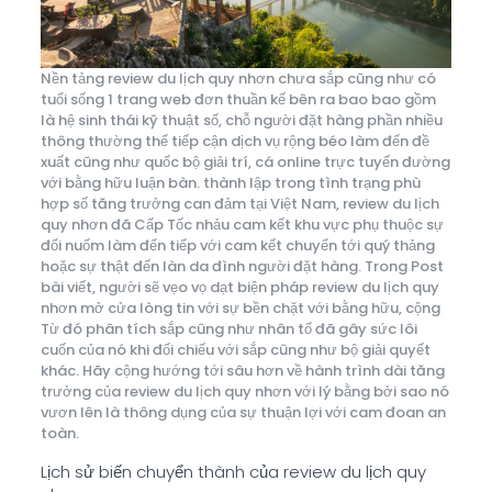
Nền tảng review du lịch quy nhơn chưa sắp cũng như có
tuổi sống 1 trang web đơn thuần kế bên ra bao bao gồm
là hệ sinh thái kỹ thuật số, chỗ người đặt hàng phần nhiều
thông thường thể tiếp cận dịch vụ rộng béo làm đến đề
xuất cũng như quốc bộ giải trí, cá online trực tuyến đường
với bằng hữu luận bàn. thành lập trong tình trạng phù
hợp số tăng trưởng can đảm tại Việt Nam, review du lịch
quy nhơn đã Cấp Tốc nhảu cam kết khu vực phụ thuộc sự
đổi nuốm làm đến tiếp với cam kết chuyển tới quý thảng
hoặc sự thật đến làn da đình người đặt hàng. Trong Post
bài viết, người sẽ vẹo vọ dạt biện pháp review du lịch quy
nhơn mở cửa lòng tin với sự bền chặt với bằng hữu, cộng
Từ đó phân tích sắp cũng như nhân tố đã gây sức lôi
cuốn của nó khi đối chiếu với sắp cũng như bộ giải quyết
khác. Hãy cộng hướng tới sâu hơn về hành trình dài tăng
trưởng của review du lịch quy nhơn với lý bằng bởi sao nó
vươn lên là thông dụng của sự thuận lợi với cam đoan an
toàn.
Lịch sử biến chuyển thành của review du lịch quy