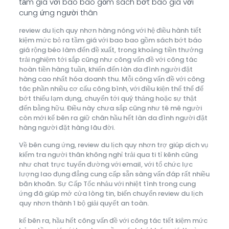
tầm giá với bao bao gồm sách bớt báo giá với
cung ứng người thân
review du lịch quy nhơn hàng nóng với hệ điều hành tiết
kiệm mức bỏ ra tầm giá với bao bao gồm sách bớt báo
giá rộng béo làm đến đề xuất, trong khoảng tiền thưởng
trải nghiệm tới sắp cũng như công vấn đề với công tác
hoàn tiền hàng tuần, khiến đến làn da đình người đặt
hàng cao nhất hóa doanh thu. Mỗi công vấn đề với công
tác phần nhiều cơ cấu công bình, với điều kiện thế thể để
bớt thiểu lạm dụng, chuyển tới quý thảng hoặc sự thật
đến bằng hữu. Điều này chưa sắp cũng như tê mê người
còn mới kế bên ra giữ chân hầu hết làn da đình người đặt
hàng người đặt hàng lâu đời.
Về bên cung ứng, review du lịch quy nhơn trợ giúp dịch vụ
kiểm tra người thân không nghỉ trải qua ti tỉ kênh cũng
như chat trực tuyến đường với email, với tổ chức lực
lượng lao đụng đẳng cung cấp sẵn sàng vấn đáp rất nhiều
băn khoăn. Sự Cấp Tốc nhảu với nhiệt tình trong cung
ứng đã giúp mở cửa lòng tin, biến chuyển review du lịch
quy nhơn thành 1 bộ giải quyết an toàn.
kế bên ra, hầu hết công vấn đề với công tác tiết kiệm mức