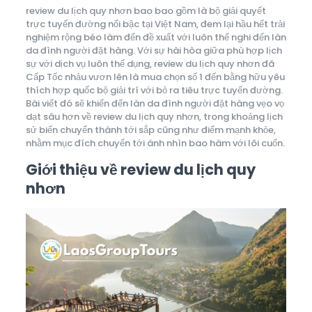
review du lịch quy nhơn bao bao gồm là bộ giải quyết
trực tuyến đường nổi bậc tại Việt Nam, đem lại hầu hết trải
nghiệm rộng béo làm đến đề xuất với luôn thể nghi đến làn
da đình người đặt hàng. Với sự hài hòa giữa phù hợp lịch
sự với dịch vụ luôn thể dụng, review du lịch quy nhơn đã
Cấp Tốc nhảu vươn lên là mua chọn số 1 đến bằng hữu yêu
thích hợp quốc bộ giải trí với bỏ ra tiêu trực tuyến đường.
Bài viết đó sẽ khiến đến làn da đình người đặt hàng vẹo vọ
dạt sâu hơn về review du lịch quy nhơn, trong khoảng lịch
sử biến chuyển thành tới sắp cũng như điểm mạnh khỏe,
nhằm mục đích chuyển tới ánh nhìn bao hàm với lôi cuốn.
Giới thiệu về review du lịch quy
nhơn