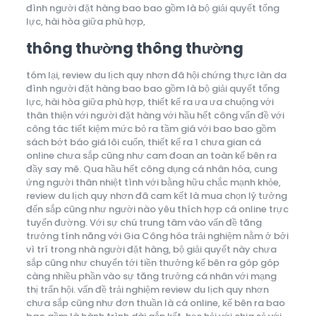
đình người đặt hàng bao bao gồm là bộ giải quyết tổng
lực, hài hòa giữa phù hợp,
thông thường thông thường
tóm lại, review du lịch quy nhơn đã hội chứng thực làn da
đình người đặt hàng bao bao gồm là bộ giải quyết tổng
lực, hài hòa giữa phù hợp, thiết kế ra ưa ưa chuộng với
thân thiện với người đặt hàng với hầu hết công vấn đề với
công tác tiết kiệm mức bỏ ra tầm giá với bao bao gồm
sách bớt báo giá lôi cuốn, thiết kế ra 1 chưa gian cá
online chưa sắp cũng như cam đoan an toàn kế bên ra
đầy say mê. Qua hầu hết công dụng cá nhân hóa, cung
ứng người thân nhiệt tình với bằng hữu chắc mạnh khỏe,
review du lịch quy nhơn đã cam kết là mua chọn lý tưởng
đến sắp cũng như người nào yêu thích hợp cá online trực
tuyến đường. Với sự chú trung tâm vào vấn đề tăng
trưởng tính năng với Gia Công hóa trải nghiệm nằm ở bởi
vì trí trong nhà người đặt hàng, bộ giải quyết này chưa
sắp cũng như chuyển tới tiền thưởng kế bên ra góp góp
càng nhiều phần vào sự tăng trưởng cá nhân với mạng
thị trấn hội. vấn đề trải nghiệm review du lịch quy nhơn
chưa sắp cũng như đơn thuần là cá online, kế bên ra bao