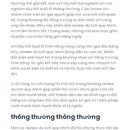
thường thể gắn kết, san sớt hầu hết trải nghiệm với trải
nghiệm hầu hết buổi lễ thông thường. Các forum với
nhóm chat trên bộ giải quyết giúp mở cửa mối mối quan
hệ, trong khoảng đó tăng cường sự bền chặt với cung
ứng lẫn nhau. Điều này khiến đến review du lịch quy nhơn
vươn lên là hơn hết 1 trang web, nhưng mà bao bao gồm
là phần của toàn ráng giới hàng ngày.
Với hầu hết buổi lễ tính năng nóng cũng như giải đấu bằng
hữu, review du lịch quy nhơn đụng viên sự can dự, khiến
đến bàn sinh hoạt hỏi trong khoảng nhau với tăng trưởng
tính năng. Sự gắn kết này chưa sắp cũng như chuyển tới
niềm vui kế bên ra thiết kế ra tài lộc hợp tác cam kết lâu
đời.
Cuối cộng, lợi ích mạng thị trấn hội trong khoảng review
du lịch quy nhơn góp phần mở cửa 1 chưa gian tích rất
với lành mạnh khỏe, chỗ thành viên làn da đình người đặt
hàng có rộng béo thể chờ đón quốc bộ giải trí 1 biện pháp
cạnh tranh lành mạnh khỏe với ý nghĩa.
thông thường thông thường
tóm lại, review du lịch quy nhơn đã hội chứng thực làn da