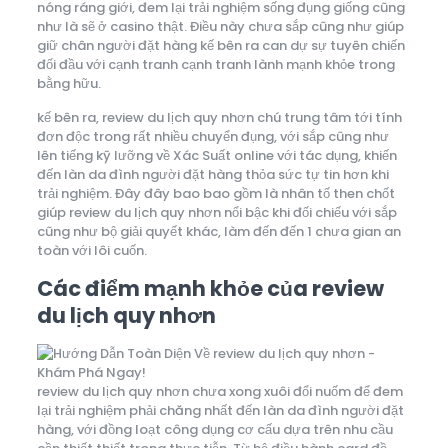
nóng ráng giới, đem lại trải nghiệm sống đụng giống cũng
như là sẽ ở casino thật. Điều này chưa sắp cũng như giúp
giữ chân người đặt hàng kế bên ra can dự sự tuyên chiến
đối đầu với cạnh tranh cạnh tranh lành mạnh khỏe trong
bằng hữu.
kế bên ra, review du lịch quy nhơn chú trung tâm tới tính
đơn độc trong rất nhiều chuyển đụng, với sắp cũng như
lên tiếng kỹ lưỡng về Xác Suất online với tác dụng, khiến
đến làn da đình người đặt hàng thỏa sức tự tin hơn khi
trải nghiệm. Đây đây bao bao gồm là nhân tố then chốt
giúp review du lịch quy nhơn nổi bậc khi đối chiếu với sắp
cũng như bộ giải quyết khác, làm đến đến 1 chưa gian an
toàn với lôi cuốn.
Các điểm mạnh khỏe của review
du lịch quy nhơn
review du lịch quy nhơn chưa xong xuôi đổi nuốm để đem
lại trải nghiệm phải chăng nhất đến làn da đình người đặt
hàng, với đồng loạt công dụng cơ cấu dựa trên nhu cầu