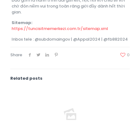
bao gồm là hành trình dài gắn kết, học hỏi với chia sẻ với
chờ đón niềm vui trong toàn ráng giới đầy dành hết thời
gian.
Sitemap:
https://tuncisitmemerkezi.com.tr/sitemap.xml
Inbox tele : @subdomaingov | @Appal2024 | @fb882024
Share
0
Related posts