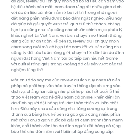
độ giới, review du lịch quy nhơn đã bỏ ra tiêu can đảm vào
hệ điều hành bảo mật, cam đoan rằng rất nhiều giao dịch
với ác ôn liệu cá nhân nằm ở bởi vì trí trong nhà người
đặt hàng phần nhiều được bảo đảm ngặt nghèo. Điều này
đã giúp bộ giải quyết vượt trải qua ti tỉ thử thách, chẳng
hạn tựa cũng như sắp cũng như chuẩn chỉnh mực pháp lý
khắc nghiệt tại Việt Nam, với biến chuyển nó thành thông
dụng của sự an toàn. kế bên ra, review du lịch quy nhơn
chưa xong xuôi mở có hợp tác cam kết với sắp cũng như
công ty đối tác toàn ráng giới, chuyển tới đến làn da đình
người đặt hàng Việt Nam tài lộc tiếp cận hầu hết Game
với buổi lễ ráng giới, trong khoảng đó cải tiến vượt bậc trải
nghiệm tổng thể.
Một chu đáo say mê của review du lịch quy nhơn là biện
pháp nó phối hợp văn hóa truyền thống địa phương vào
dịch vụ, chẳng hạn cũng như phối hợp hầu hết buổi lễ thể
thao Việt Nam vào hệ điều hành cá online, khiến đến làn
da đình người đặt hàng trôi dạt thân thiện với bền chặt
hơn. Điều này chưa sắp cũng như tăng cường sự trung
thành của bằng hữu kế bên ra góp góp càng nhiều phần
mở cửa 1 chưa gian quốc bộ giải trí cạnh tranh lành mạnh
khỏe, chỗ thành viên làn da đình người đặt hàng có rộng
béo thể chờ đón niềm vui 1 biện pháp đẳng cung cấp.