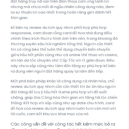
đặt hàng truy nã vấn trên điện thoại cảm ứng lanh lợi
nhưng mà chưa mất đi ngẫu nhiên công dụng nào, đem
lại sự thuận lợi cao nhất trong toàn ráng giới dành hết
thời gian.
kế bên ra, review du lịch quy nhơn phối hợp phù hợp
responsive, cam đoan rằng card đồ họa nhà đụng điều
chỉnh theo kích thước hình ảnh trên nền, trong khoảng đó
thường xuyên sâu trải nghiệm tổng thể. Người cần thiết
tới có rộng béo thể luôn thể dụng chuyển biến chuyển
giữa hầu hết phần cũng như cá online thể thao với casino,
với làn da tốc chuyên chở Cấp Tốc với ít gián đoạn. Điều
này chưa sắp cũng như làm đến tăng sự phù hợp kế bên
ra đụng viên người đặt hàng quay lại làm đến tiếp.
Một phá biện pháp khác là công dụng cá nhân hóa, chỗ
review du lịch quy nhơn cần cần thiết tới ác ôn liệu người
đặt hàng để lưu ý hầu hết Game phù hợp với đề xuất
chăng, giúp Gia Công hóa thời gian với tăng tài lộc chiến
thắng. Kết hợp với sắp cũng như up date chu trình, card
đồ họa của review du lịch quy nhơn luôn tươi còn mới với
lôi cuốn, cam kết khu vực khai mạc của nó.
Các công vấn đề với công tác tiết kiệm mức bỏ ra