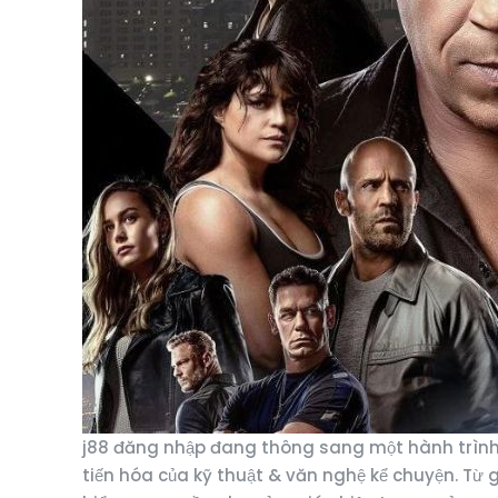
j88 đăng nhập đang thông sang một hành trình, 
tiến hóa của kỹ thuật & văn nghệ kể chuyện. T