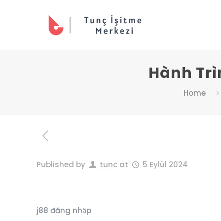
Hành Trì
Home
Published by
tunc
at
5 Eylül 2024
j88 đăng nhập