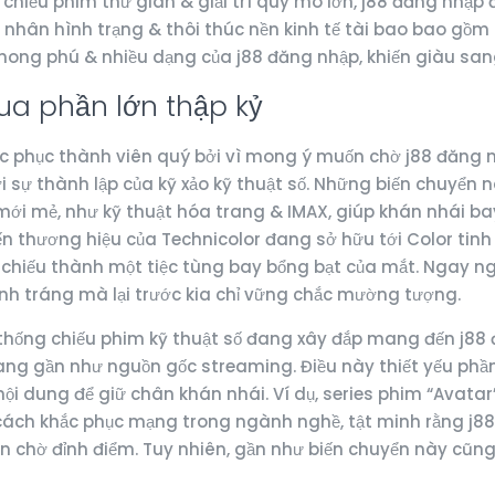
p chiếu phim thư giãn & giải trí quy mô lớn, j88 đăng n
nhân hình trạng & thôi thúc nền kinh tế tài bao bao gồm 
hong phú & nhiều dạng của j88 đăng nhập, khiến giàu san
ua phần lớn thập kỷ
phục thành viên quý bởi vì mong ý muốn chờ j88 đăng nh
 sự thành lập của kỹ xảo kỹ thuật số. Những biến chuyển 
mới mẻ, như kỹ thuật hóa trang & IMAX, giúp khán nhái b
iến thương hiệu của Technicolor đang sở hữu tới Color ti
i chiếu thành một tiệc tùng bay bổng bạt của mắt. Ngay n
nh tráng mà lại trước kia chỉ vững chắc mường tượng.
thống chiếu phim kỹ thuật số đang xây đắp mang đến j88 
mang gần như nguồn gốc streaming. Điều này thiết yếu ph
ội dung để giữ chân khán nhái. Ví dụ, series phim “Avat
cách khắc phục mạng trong ngành nghề, tật minh rằng j8
hờ đỉnh điểm. Tuy nhiên, gần như biến chuyển này cũng đ