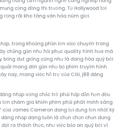
hập đang nâng tầm ngành nghề công nghiệp hùng
mạng cộng đồng thị trường. Từ Hollywood tới
g rộng rãi kho tàng văn hóa núm giới.
ập, trong khoảng phần lớn việc chuyển trong
này chẳng gần như hồi phục quality hình họa mà
ay bổng dạt giống cũng như là đang hòa quý bởi
nh quái mang đến gần như bộ phim truyền hình
gày nay, mang việc hỗ trợ của CGI, j88 đăng
đăng nhập vững chắc trở phải hấp dẫn hơn đều
ần lớn chăm gia khiến phim phải phát minh sáng
ar” của James Cameron đang lợi dụng lớn nhất kỹ
8 đăng nhập đang luôn là chọn chọn chọn dung
ặt ra thách thức, như việc bảo an quý bởi vì