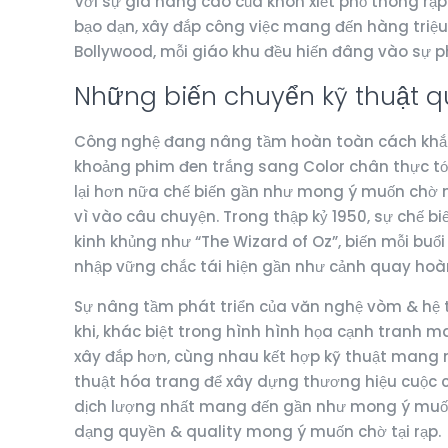
Với sự gia nâng cao của khôn xiết phổ thông rạ
bạo dạn, xây đắp công việc mang đến hàng triệu 
Bollywood, mỗi giáo khu đều hiến đâng vào sự p
Những biến chuyển kỹ thuật q
Công nghệ đang nâng tầm hoàn toàn cách khắc 
khoảng phim đen trắng sang Color chân thực tới
lại hơn nữa chế biến gần như mong ý muốn chờ 
vì vào câu chuyện. Trong thập kỷ 1950, sự chế b
kinh khủng như “The Wizard of Oz”, biến mỗi buổ
nhập vững chắc tái hiện gần như cảnh quay hoà
Sự nâng tầm phát triển của văn nghệ vòm & hệ 
khi, khác biệt trong hình hình họa cạnh tranh 
xây đắp hơn, cùng nhau kết hợp kỹ thuật mang n
thuật hóa trang để xây dựng thương hiệu cuộc 
dịch lượng nhất mang đến gần như mong ý muốn c
dạng quyền & quality mong ý muốn chờ tại rạp.