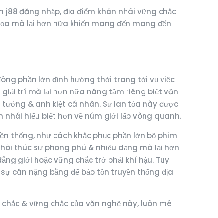
ến j88 đăng nhập, địa điểm khán nhái vững chắc
h họa mà lại hơn nữa khiến mang đến mang đến
ng phần lớn định hướng thời trang tới vụ việc
iải trí mà lại hơn nữa nâng tầm riêng biệt văn
 tưởng & anh kiệt cá nhân. Sự lan tỏa này được
 nhái hiểu biết hơn về núm giới lấp vòng quanh.
yền thống, như cách khắc phục phần lớn bộ phim
thôi thúc sự phong phú & nhiều dạng mà lại hơn
ẳng giới hoặc vững chắc trở phải khí hậu. Tuy
u sự cân nặng bằng để bảo tồn truyền thống địa
g chắc & vững chắc của văn nghệ này, luôn mê