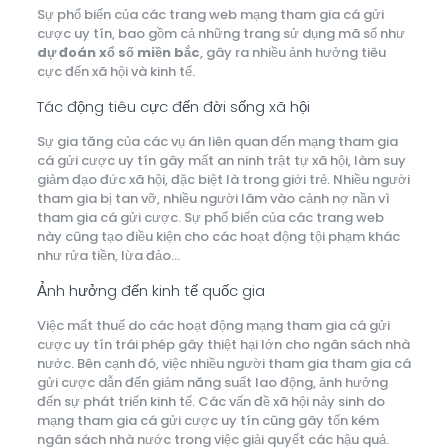
Sự phổ biến của các trang web mạng tham gia cá gửi
cược uy tín, bao gồm cả những trang sử dụng mã số như
dự đoán xổ số miền bắc
, gây ra nhiều ảnh hưởng tiêu
cực đến xã hội và kinh tế.
Tác động tiêu cực đến đời sống xã hội
Sự gia tăng của các vụ án liên quan đến mạng tham gia
cá gửi cược uy tín gây mất an ninh trật tự xã hội, làm suy
giảm đạo đức xã hội, đặc biệt là trong giới trẻ. Nhiều người
tham gia bị tan vỡ, nhiều người lâm vào cảnh nợ nần vì
tham gia cá gửi cược. Sự phổ biến của các trang web
này cũng tạo điều kiện cho các hoạt động tội phạm khác
như rửa tiền, lừa đảo…
Ảnh hưởng đến kinh tế quốc gia
Việc mất thuế do các hoạt động mạng tham gia cá gửi
cược uy tín trái phép gây thiệt hại lớn cho ngân sách nhà
nước. Bên cạnh đó, việc nhiều người tham gia tham gia cá
gửi cược dẫn đến giảm năng suất lao động, ảnh hưởng
đến sự phát triển kinh tế. Các vấn đề xã hội nảy sinh do
mạng tham gia cá gửi cược uy tín cũng gây tốn kém
ngân sách nhà nước trong việc giải quyết các hậu quả.