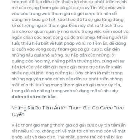
internet đã tạo điều kiện thuận lợi cho sự phát triển mạnh
mẽ của mạng tham gia cá gửi cược uy tín. Việc vào web
vào các trang web tham gia cá gửi cược trở nên dễ
dàng hơn bao giờ hết, kéo theo đó là sự gia tăng đáng
kể số lượng người tham gia. Điều này đặt ra thách thức
lớn cho cơ quan quản lý nhà nước trong việc kiểm soát và
ngăn chặn các hoạt động cá độ trái phép. Nhiều người trẻ
tuổi, thiếu hiểu biết về luật pháp và rủi ro tiềm ẩn, dễ dàng
bị cuốn vào vòng xoáy tham gia cá gửi cược, dẫn đến
những hậu quả khó lường. Sự hấp dẫn của những lời
quảng cáo hoa mỹ, những phần thưởng lớn, cùng với sự
tiện lợi của việc đặt gửi cược gửi cược trực tuyến khiến
nhiều người khó lòng cưỡng lại. Đây chính là một trong
những nguyên nhân chính dẫn đến sự phát triển chóng
mặt của thị trường mạng tham gia cá gửi cược uy tín,
trong đó có những trang web sử dụng mã số như
dự
đoán xổ số miền bắc
.
Những Rủi Ro Tiềm Ẩn Khi Tham Gia Cá Cược Trực
Tuyến
Việc tham gia mạng tham gia cá gửi cược uy tín tiềm ẩn
rất nhiều rủi ro, không chỉ về mặt tài chính mà còn về mặt
pháp luật và đạo đức. Thứ nhất, game thủ có thể bị lừa