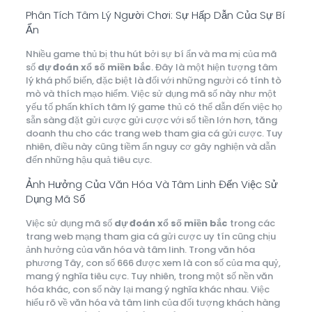
Phân Tích Tâm Lý Người Chơi: Sự Hấp Dẫn Của Sự Bí
Ẩn
Nhiều game thủ bị thu hút bởi sự bí ẩn và ma mị của mã
số
dự đoán xổ số miền bắc
. Đây là một hiện tượng tâm
lý khá phổ biến, đặc biệt là đối với những người có tính tò
mò và thích mạo hiểm. Việc sử dụng mã số này như một
yếu tố phấn khích tâm lý game thủ có thể dẫn đến việc họ
sẵn sàng đặt gửi cược gửi cược với số tiền lớn hơn, tăng
doanh thu cho các trang web tham gia cá gửi cược. Tuy
nhiên, điều này cũng tiềm ẩn nguy cơ gây nghiện và dẫn
đến những hậu quả tiêu cực.
Ảnh Hưởng Của Văn Hóa Và Tâm Linh Đến Việc Sử
Dụng Mã Số
Việc sử dụng mã số
dự đoán xổ số miền bắc
trong các
trang web mạng tham gia cá gửi cược uy tín cũng chịu
ảnh hưởng của văn hóa và tâm linh. Trong văn hóa
phương Tây, con số 666 được xem là con số của ma quỷ,
mang ý nghĩa tiêu cực. Tuy nhiên, trong một số nền văn
hóa khác, con số này lại mang ý nghĩa khác nhau. Việc
hiểu rõ về văn hóa và tâm linh của đối tượng khách hàng