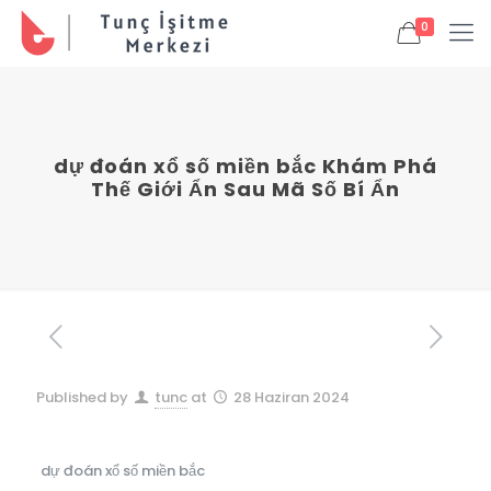
0
dự đoán xổ số miền bắc Khám Phá
Thế Giới Ẩn Sau Mã Số Bí Ẩn
Published by
tunc
at
28 Haziran 2024
dự đoán xổ số miền bắc