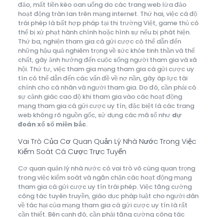
đảo, mất tiền kèo oan uổng do các trang web lừa đảo
hoạt động tràn lan trên mạng internet. Thứ hai, việc cá độ
trái phép là bất hợp pháp tại thị trường Việt, game thủ có
thể bị xử phạt hành chính hoặc hình sự nếu bị phát hiện.
Thứ ba, nghiện tham gia cá gửi cược có thể dẫn đến
những hậu quả nghiêm trọng về sức khỏe tinh thần và thể
chất, gây ảnh hưởng đến cuộc sống người tham gia và xã
hội. Thứ tư, việc tham gia mạng tham gia cá gửi cược uy
tín có thể dẫn đến các vấn đề về nợ nần, gây áp lực tài
chính cho cá nhân và người tham gia. Do đó, cần phải có
sự cảnh giác cao độ khi tham gia vào các hoạt động
mạng tham gia cá gửi cược uy tín, đặc biệt là các trang
web không rõ nguồn gốc, sử dụng các mã số như
dự
đoán xổ số miền bắc
.
Vai Trò Của Cơ Quan Quản Lý Nhà Nước Trong Việc
Kiểm Soát Cá Cược Trực Tuyến
Cơ quan quản lý nhà nước có vai trò vô cùng quan trọng
trong việc kiểm soát và ngăn chặn các hoạt động mạng
tham gia cá gửi cược uy tín trái phép. Việc tăng cường
công tác tuyên truyền, giáo dục pháp luật cho người dân
về tác hại của mạng tham gia cá gửi cược uy tín là rất
cần thiết. Bên cạnh đó, cần phải tăng cường công tác