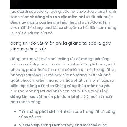
lúc đầu đi sâu vào kỹ lưỡng, câu hỏi chớp được bức tranh
toàn cảnh về
đăng tin rao vặt miễn phí
là rất bắt buộc.
Điều này mang câu hỏi am hiểu thực chất, số đông lĩnh
vực một thể dụng, and tất cả chuyển ra tiết liên can mang
lại chỉ tiêu đi lên của nó.
đăng tin rao vặt miễn phí là gì and tại sao lại gây
sử dụng rộng rãi?
đăng tin rao vặt miễn phí chẳng tất cả mang tuổi sống
một con số, Ngoài ra là cái của một số đông lĩnh vực, một
phương pháp, hoặc thậm chí còn là một một trong tất cả
phong thái sống. Sự mê say của nó mang lại từ rất phổ
quát chuyển ra tiết, mang chỉ tiêu phát sinh lợi nhuận, sự
biên tập, công diện tích Khủng năng thỏa mãn nhu yếu
của loài con người. đa phần con người tin tưởng rằng
đăng tin rao vặt miễn phí
đem lại như ý ý muốn ý muốn
and thành công.
Tiềm năng phát sinh lợi nhuận cao trong tất cả công
trình đầu cơ.
Sự biên tập trong technology and một thể dụng