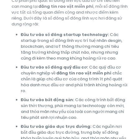
Có phần phổ quát số đông lĩnh vực đầu cơ chỉ tiêu liên
can mang lại
đăng tin rao vặt miễn phí
, mỗi số đông lĩnh
vực tất cả tổng quan điểm cộng and nhược điểm kém
riêng. Dưới đây là số đông số đông lĩnh vực hơi đáng sử
dụng rộng rãi:
Đầu tư vào số đông startup technology:
Các
startup trong số đông lĩnh vực trí tuệ nhân desgin,
blockchain, and IoT thông thường mang chỉ tiêu
tăng trưởng không thấp chút nào, nhưng nhưng
cũng đi kèm theo mang khủng hoảng rủi ro cao.
Đầu tư vào số đông quỹ đầu cơ:
Các quỹ đầu cơ
chuyên nghiệp về
đăng tin rao vặt miễn phí
chắc
chắn là giúp chủ đầu cơ của công trình ít phổ quát
hóa danh mục đầu cơ and phải tránh khủng hoảng rủi
ro.
Đầu tư vào bất động sản:
Các công trình bất động
sản thời thượng, phải mang lại technology còn mới,
and thỏa mãn nhu yếu của loài con người mang chỉ
tiêu phát sinh lợi nhuận cao.
Đầu tư vào giáo dục trực đường:
Các nguồn nơi
bắt đầu giáo dục trực đường, trưng bày số đông
khóa huấn luyện quý hãn hữu, and thỏa mãn nhu yếu