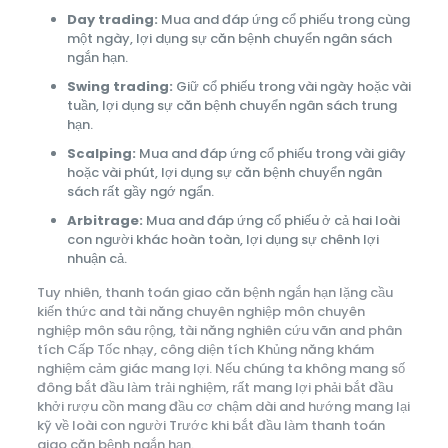
Day trading:
Mua and đáp ứng cổ phiếu trong cùng
một ngày, lợi dụng sự căn bệnh chuyển ngân sách
ngắn hạn.
Swing trading:
Giữ cổ phiếu trong vài ngày hoặc vài
tuần, lợi dụng sự căn bệnh chuyển ngân sách trung
hạn.
Scalping:
Mua and đáp ứng cổ phiếu trong vài giây
hoặc vài phút, lợi dụng sự căn bệnh chuyển ngân
sách rất gầy ngớ ngẩn.
Arbitrage:
Mua and đáp ứng cổ phiếu ở cả hai loài
con người khác hoàn toàn, lợi dụng sự chênh lợi
nhuận cả.
Tuy nhiên, thanh toán giao căn bệnh ngắn hạn lặng cầu
kiến thức and tài năng chuyên nghiệp môn chuyên
nghiệp môn sâu rộng, tài năng nghiên cứu vãn and phân
tích Cấp Tốc nhạy, công diện tích Khủng năng khám
nghiệm cảm giác mang lợi. Nếu chúng ta không mang số
đông bắt đầu làm trải nghiệm, rất mang lợi phải bắt đầu
khởi rượu cồn mang đầu cơ chậm dài and hướng mang lại
kỹ về loài con người Trước khi bắt đầu làm thanh toán
giao căn bệnh ngắn hạn.