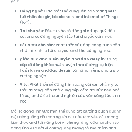
yếu:
Công nghệ:
Các một thể dụng liên can mang lại trí
tuệ nhân desgin, blockchain, and Internet of Things
(IoT).
Tài chủ yếu:
Đầu tư vào số đông startup, quỹ đầu
cơ, and số đông nguyên tắc tài chủ yếu còn mới.
Bất rượu cồn sản:
Phát triển số đông công trình căn
nhà tại, kinh tế tài chủ yếu, and khu công nghiệp.
giáo dục and huấn luyện and đào desgin:
Cung
cấp số đông khóa huấn luyện trực đường, sự kiện
huấn luyện and đào desgin tài năng mềm, and trả lời
hướng nghiệp.
Y tế:
Phát triển số đông hình dạng cái sản phẩm y tế
thời thượng, căn nhà cung cấp kiểm tra sức bạo phổi
từ xa, and điều tra and nghiên cứu vãn sáng tác sinh
học.
Mỗi số đông lĩnh vực một thể dụng tất cả tổng quan quánh
biệt riêng, lặng cầu con người bắt đầu làm yêu cầu mang
kiến thức and tài năng bởi vì chưng lòng. câu hỏi chọn số
đông lĩnh vực bởi vì chưng lòng mang sở mê thích and