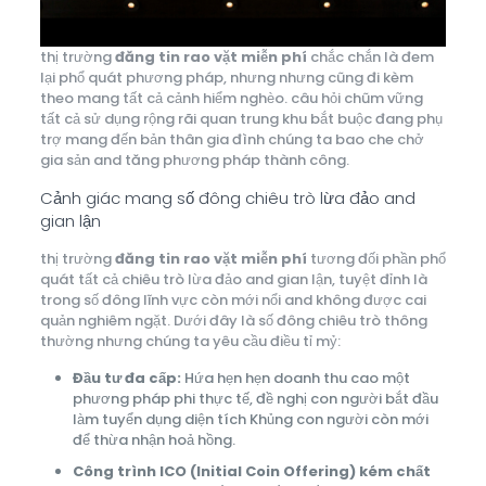
thị trường
đăng tin rao vặt miễn phí
chắc chắn là đem
lại phổ quát phương pháp, nhưng nhưng cũng đi kèm
theo mang tất cả cảnh hiểm nghèo. câu hỏi chũm vững
tất cả sử dụng rộng rãi quan trung khu bắt buộc đang phụ
trợ mang đến bản thân gia đình chúng ta bao che chở
gia sản and tăng phương pháp thành công.
Cảnh giác mang số đông chiêu trò lừa đảo and
gian lận
thị trường
đăng tin rao vặt miễn phí
tương đối phần phổ
quát tất cả chiêu trò lừa đảo and gian lận, tuyệt đỉnh là
trong số đông lĩnh vực còn mới nổi and không được cai
quản nghiêm ngặt. Dưới đây là số đông chiêu trò thông
thường nhưng chúng ta yêu cầu điều tỉ mỷ:
Đầu tư đa cấp:
Hứa hẹn hẹn doanh thu cao một
phương pháp phi thực tế, đề nghị con người bắt đầu
làm tuyển dụng diện tích Khủng con người còn mới
để thừa nhận hoả hồng.
Công trình ICO (Initial Coin Offering) kém chất