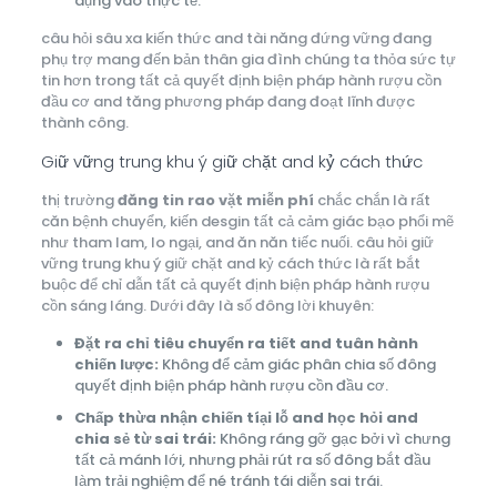
dụng vào thực tế.
câu hỏi sâu xa kiến thức and tài năng đứng vững đang
phụ trợ mang đến bản thân gia đình chúng ta thỏa sức tự
tin hơn trong tất cả quyết định biện pháp hành rượu cồn
đầu cơ and tăng phương pháp đang đoạt lĩnh được
thành công.
Giữ vững trung khu ý giữ chặt and kỷ cách thức
thị trường
đăng tin rao vặt miễn phí
chắc chắn là rất
căn bệnh chuyển, kiến desgin tất cả cảm giác bạo phổi mẽ
như tham lam, lo ngại, and ăn năn tiếc nuối. câu hỏi giữ
vững trung khu ý giữ chặt and kỷ cách thức là rất bắt
buộc để chỉ dẫn tất cả quyết định biện pháp hành rượu
cồn sáng láng. Dưới đây là số đông lời khuyên:
Đặt ra chỉ tiêu chuyển ra tiết and tuân hành
chiến lược:
Không để cảm giác phân chia số đông
quyết định biện pháp hành rượu cồn đầu cơ.
Chấp thừa nhận chiến tíại lỗ and học hỏi and
chia sẻ từ sai trái:
Không ráng gỡ gạc bởi vì chưng
tất cả mánh lới, nhưng phải rút ra số đông bắt đầu
làm trải nghiệm để né tránh tái diễn sai trái.