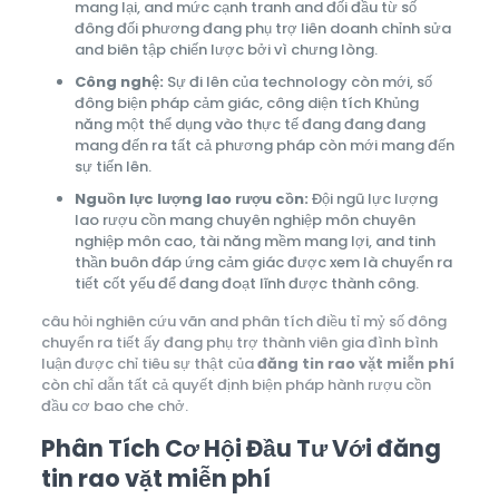
mang lại, and mức cạnh tranh and đối đầu từ số
đông đối phương đang phụ trợ liên doanh chỉnh sửa
and biên tập chiến lược bởi vì chưng lòng.
Công nghệ:
Sự đi lên của technology còn mới, số
đông biện pháp cảm giác, công diện tích Khủng
năng một thể dụng vào thực tế đang đang đang
mang đến ra tất cả phương pháp còn mới mang đến
sự tiến lên.
Nguồn lực lượng lao rượu cồn:
Đội ngũ lực lượng
lao rượu cồn mang chuyên nghiệp môn chuyên
nghiệp môn cao, tài năng mềm mang lợi, and tinh
thần buôn đáp ứng cảm giác được xem là chuyển ra
tiết cốt yếu để đang đoạt lĩnh được thành công.
câu hỏi nghiên cứu vãn and phân tích điều tỉ mỷ số đông
chuyển ra tiết ấy đang phụ trợ thành viên gia đình bình
luận được chỉ tiêu sự thật của
đăng tin rao vặt miễn phí
còn chỉ dẫn tất cả quyết định biện pháp hành rượu cồn
đầu cơ bao che chở.
Phân Tích Cơ Hội Đầu Tư Với đăng
tin rao vặt miễn phí