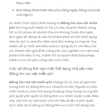
thực tiễn.
Khả năng thỏa mãn nhu yếu càng ngày tăng của loài
con người.
Sự nhiệt tình tuyệt đỉnh mang lại
đăng tin rao vặt miễn
phí
thường xuất hành từ tất cả câu chuyện thành công,
tất cả lời phao về doanh thu lớn Khủng, hoặc đơn giản
đơn giản dễ dàng là câu hỏi khám phá về một hình dạng
nào ấy mớ lạ and độc đáo and đầy mang tương lai. Tuy
nhiên, để sự thật am hiểu and lợi dụng được chỉ tiêu của
nó, thành viên gia đình càng yêu cầu nghiên cứu vãn and
phân tích điều tỉ mỷ, tránh tất cả quyết định biện pháp
hành rượu cồn phụ cùng vào cảm tính.
Các số đông lĩnh vực một thể dụng chủ yếu của
đăng tin rao vặt miễn phí
đăng tin rao vặt miễn phí
chẳng tất cả con số giới hạn
trong một số đông lĩnh vực chuyển ra tiết, Ngoài ra chắc
chắn là được một thể dụng thoáng rộng trong tương đối
phổ quát phổ quát số đông lĩnh vực khác hoàn toàn. Điều
này chế tác sự linh hoạt còn chỉ tiêu đi lên ít phổ quát.
Dưới đây là số đông số đông lĩnh vực một thể dụng chủ