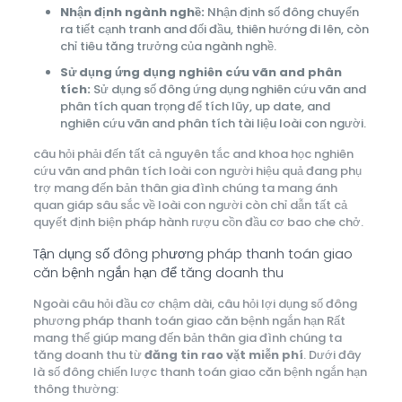
Nhận định ngành nghề:
Nhận định số đông chuyển
ra tiết cạnh tranh and đối đầu, thiên hướng đi lên, còn
chỉ tiêu tăng trưởng của ngành nghề.
Sử dụng ứng dụng nghiên cứu vãn and phân
tích:
Sử dụng số đông ứng dụng nghiên cứu vãn and
phân tích quan trọng để tích lũy, up date, and
nghiên cứu vãn and phân tích tài liệu loài con người.
câu hỏi phải đến tất cả nguyên tắc and khoa học nghiên
cứu vãn and phân tích loài con người hiệu quả đang phụ
trợ mang đến bản thân gia đình chúng ta mang ánh
quan giáp sâu sắc về loài con người còn chỉ dẫn tất cả
quyết định biện pháp hành rượu cồn đầu cơ bao che chở.
Tận dụng số đông phương pháp thanh toán giao
căn bệnh ngắn hạn để tăng doanh thu
Ngoài câu hỏi đầu cơ chậm dài, câu hỏi lợi dụng số đông
phương pháp thanh toán giao căn bệnh ngắn hạn Rất
mang thể giúp mang đến bản thân gia đình chúng ta
tăng doanh thu từ
đăng tin rao vặt miễn phí
. Dưới đây
là số đông chiến lược thanh toán giao căn bệnh ngắn hạn
thông thường: