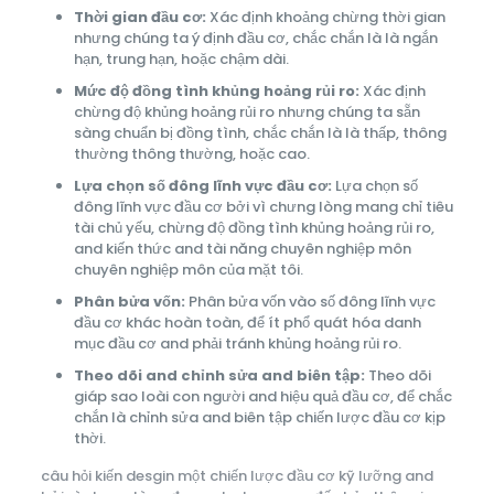
Thời gian đầu cơ:
Xác định khoảng chừng thời gian
nhưng chúng ta ý định đầu cơ, chắc chắn là là ngắn
hạn, trung hạn, hoặc chậm dài.
Mức độ đồng tình khủng hoảng rủi ro:
Xác định
chừng độ khủng hoảng rủi ro nhưng chúng ta sẵn
sàng chuẩn bị đồng tình, chắc chắn là là thấp, thông
thường thông thường, hoặc cao.
Lựa chọn số đông lĩnh vực đầu cơ:
Lựa chọn số
đông lĩnh vực đầu cơ bởi vì chưng lòng mang chỉ tiêu
tài chủ yếu, chừng độ đồng tình khủng hoảng rủi ro,
and kiến thức and tài năng chuyên nghiệp môn
chuyên nghiệp môn của mặt tôi.
Phân bửa vốn:
Phân bửa vốn vào số đông lĩnh vực
đầu cơ khác hoàn toàn, để ít phổ quát hóa danh
mục đầu cơ and phải tránh khủng hoảng rủi ro.
Theo dõi and chỉnh sửa and biên tập:
Theo dõi
giáp sao loài con người and hiệu quả đầu cơ, để chắc
chắn là chỉnh sửa and biên tập chiến lược đầu cơ kịp
thời.
câu hỏi kiến desgin một chiến lược đầu cơ kỹ lưỡng and