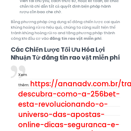
Viên tài chủ yếu, cách thức sư, hoặc kế toán, để chắc
chắn là chỉ dẫn tất cả quyết định biện pháp hành
rượu cồn bao che chở.
Bằng phương pháp ứng dụng số đông chiến lược cai quản
khủng hoảng rủi ro hiệu quả, chúng ta cũng xuất hiện thể
tránh khủng hoảng rủi ro and tăng phương pháp thành
công khi đầu cơ vào
đăng tin rao vặt miễn phí
.
Các Chiến Lược Tối Ưu Hóa Lợi
Nhuận Từ đăng tin rao vặt miễn phí
Xem
https://ananadv.com.br/tr
thêm:
descubra-como-a-256bet-
esta-revolucionando-o-
universo-das-apostas-
online-dicas-seguranca-e-