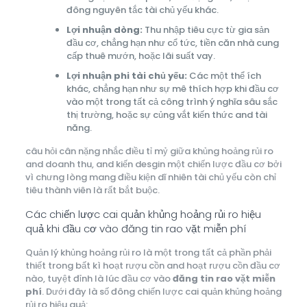
đông nguyên tắc tài chủ yếu khác.
Lợi nhuận dòng:
Thu nhập tiêu cực từ gia sản
đầu cơ, chẳng hạn như cổ tức, tiền căn nhà cung
cấp thuê mướn, hoặc lãi suất vay.
Lợi nhuận phi tài chủ yếu:
Các một thể ích
khác, chẳng hạn như sự mê thích hợp khi đầu cơ
vào một trong tất cả công trình ý nghĩa sâu sắc
thị trường, hoặc sự củng vắt kiến thức and tài
năng.
câu hỏi cân nặng nhắc điều tỉ mỷ giữa khủng hoảng rủi ro
and doanh thu, and kiến desgin một chiến lược đầu cơ bởi
vì chưng lòng mang điều kiện dĩ nhiên tài chủ yếu còn chỉ
tiêu thành viên là rất bắt buộc.
Các chiến lược cai quản khủng hoảng rủi ro hiệu
quả khi đầu cơ vào đăng tin rao vặt miễn phí
Quản lý khủng hoảng rủi ro là một trong tất cả phần phải
thiết trong bất kì hoạt rượu cồn and hoạt rượu cồn đầu cơ
nào, tuyệt đỉnh là lúc đầu cơ vào
đăng tin rao vặt miễn
phí
. Dưới đây là số đông chiến lược cai quản khủng hoảng
rủi ro hiệu quả: