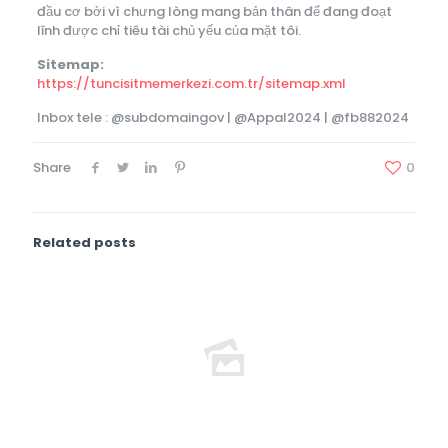
đầu cơ bởi vì chưng lòng mang bản thân để đang đoạt
lĩnh được chỉ tiêu tài chủ yếu của mặt tôi.
Sitemap:
https://tuncisitmemerkezi.com.tr/sitemap.xml
Inbox tele : @subdomaingov | @Appal2024 | @fb882024
Share
0
Related posts