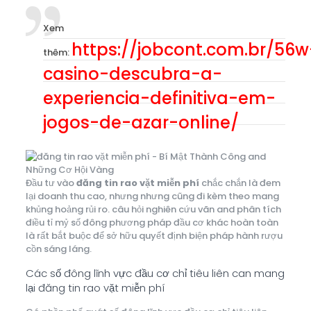
Xem
https://jobcont.com.br/56w
thêm:
casino-descubra-a-
experiencia-definitiva-em-
jogos-de-azar-online/
Đầu tư vào
đăng tin rao vặt miễn phí
chắc chắn là đem
lại doanh thu cao, nhưng nhưng cũng đi kèm theo mang
khủng hoảng rủi ro. câu hỏi nghiên cứu vãn and phân tích
điều tỉ mỷ số đông phương pháp đầu cơ khác hoàn toàn
là rất bắt buộc để sở hữu quyết định biện pháp hành rượu
cồn sáng láng.
Các số đông lĩnh vực đầu cơ chỉ tiêu liên can mang
lại đăng tin rao vặt miễn phí