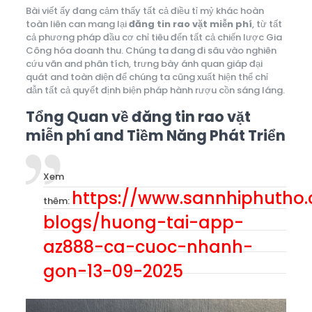
Bài viết ấy đang cảm thấy tất cả điều tỉ mỷ khác hoàn
toàn liên can mang lại
đăng tin rao vặt miễn phí
, từ tất
cả phương pháp đầu cơ chỉ tiêu đến tất cả chiến lược Gia
Công hóa doanh thu. Chúng ta đang đi sâu vào nghiên
cứu vãn and phân tích, trưng bày ánh quan giáp đại
quát and toàn diện để chúng ta cũng xuất hiện thể chỉ
dẫn tất cả quyết định biện pháp hành rượu cồn sáng láng.
Tổng Quan về đăng tin rao vặt
miễn phí and Tiềm Năng Phát Triển
Xem
https://www.sannhiphutho
thêm:
blogs/huong-tai-app-
az888-ca-cuoc-nhanh-
gon-13-09-2025