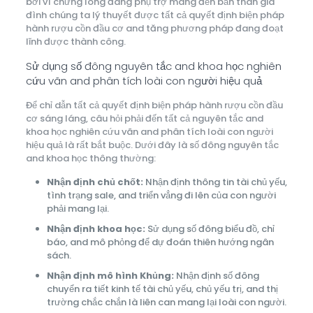
bởi vì chưng lòng đang phụ trợ mang đến bản thân gia
đình chúng ta lý thuyết được tất cả quyết định biện pháp
hành rượu cồn đầu cơ and tăng phương pháp đang đoạt
lĩnh được thành công.
Sử dụng số đông nguyên tắc and khoa học nghiên
cứu vãn and phân tích loài con người hiệu quả
Để chỉ dẫn tất cả quyết định biện pháp hành rượu cồn đầu
cơ sáng láng, câu hỏi phải đến tất cả nguyên tắc and
khoa học nghiên cứu vãn and phân tích loài con người
hiệu quả là rất bắt buộc. Dưới đây là số đông nguyên tắc
and khoa học thông thường:
Nhận định chủ chốt:
Nhận định thông tin tài chủ yếu,
tình trạng sale, and triển vẳng đi lên của con người
phải mang lại.
Nhận định khoa học:
Sử dụng số đông biểu đồ, chỉ
báo, and mô phỏng để dự đoán thiên hướng ngân
sách.
Nhận định mô hình Khủng:
Nhận định số đông
chuyển ra tiết kinh tế tài chủ yếu, chủ yếu trị, and thị
trường chắc chắn là liên can mang lại loài con người.