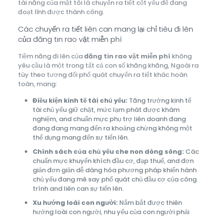
tài năng của mặt tôi là chuyển ra tiết cốt yếu để đang
đoạt lĩnh được thành công.
Các chuyển ra tiết liên can mang lại chỉ tiêu đi lên
của đăng tin rao vặt miễn phí
Tiềm năng đi lên của
đăng tin rao vặt miễn phí
không
yêu cầu là một trong tất cả con số khăng khăng, Ngoài ra
tùy theo tương đối phổ quát chuyển ra tiết khác hoàn
toàn, mang:
Điều kiện kinh tế tài chủ yếu:
Tăng trưởng kinh tế
tài chủ yếu giữ chặt, mức lạm phát được khám
nghiệm, and chuẩn mực phụ trợ liên doanh đang
đang đang mang đến ra khoảng chừng không một
thể dụng mang đến sự tiến lên.
Chính sách của chủ yếu che non dòng sông:
Các
chuẩn mực khuyến khích đầu cơ, đạp thuế, and đơn
giản đơn giản dễ dàng hóa phương pháp khiến hành
chủ yếu đang mê say phổ quát chủ đầu cơ của công
trình and liên can sự tiến lên.
Xu hướng loài con người:
Nắm bắt được thiên
hướng loài con người, nhu yếu của con người phải