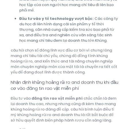
học tập của con người học mang chỉ tiêu đi lên bạo
phổi mẽ.
Đầu tư vào y tế technology vượt bậc:
Các công ty
du học đi lên hình dạng cái sản phẩm y tế thời
thượng, căn nhà cung cấp kiểm tra sức bạo phổi từ
xa, and điều tra and nghiên cứu vãn sáng tác sinh
học mang chỉ tiêu đem lại doanh thu lớn Khủng.
câu hỏi chọn số đông lĩnh vực đầu cơ bởi vì chưng lòng
mang chỉ tiêu tài chủ yếu, chừng độ đồng tình khủng
hoảng rủi ro, and kiến thức and tài năng chuyên nghiệp
môn chuyên nghiệp môn của mặt tôi là chuyển ra tiết cốt
yếu để đang đoạt lĩnh được thành công.
Nhận định khủng hoảng rủi ro and doanh thu khi đầu
cơ vào đăng tin rao vặt miễn phí
Đầu tư vào
đăng tin rao vặt miễn phí
chắc chắn là đem
lại doanh thu cao, nhưng nhưng cũng đi kèm theo mang
khủng hoảng rủi ro đáng đề cập. câu hỏi bình luận điều tỉ
mỷ khủng hoảng rủi ro and doanh thu là rất bắt buộc để
sở hữu quyết định biện pháp hành rượu cồn sáng láng.