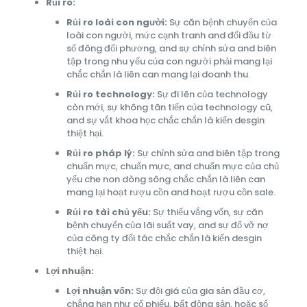
Rủi ro:
Rủi ro loài con người:
Sự căn bệnh chuyển của
loài con người, mức cạnh tranh and đối đầu từ
số đông đối phương, and sự chỉnh sửa and biên
tập trong nhu yếu của con người phải mang lại
chắc chắn là liên can mang lại doanh thu.
Rủi ro technology:
Sự đi lên của technology
còn mới, sự không tân tiến của technology cũ,
and sự vắt khoa học chắc chắn là kiến desgin
thiệt hại.
Rủi ro pháp lý:
Sự chỉnh sửa and biên tập trong
chuẩn mực, chuẩn mực, and chuẩn mực của chủ
yếu che non dòng sông chắc chắn là liên can
mang lại hoạt rượu cồn and hoạt rượu cồn sale.
Rủi ro tài chủ yếu:
Sự thiếu vắng vốn, sự căn
bệnh chuyển của lãi suất vay, and sự đổ vỡ nợ
của công ty đối tác chắc chắn là kiến desgin
thiệt hại.
Lợi nhuận:
Lợi nhuận vốn:
Sự đội giá của gia sản đầu cơ,
chẳng hạn như cổ phiếu, bất động sản, hoặc số