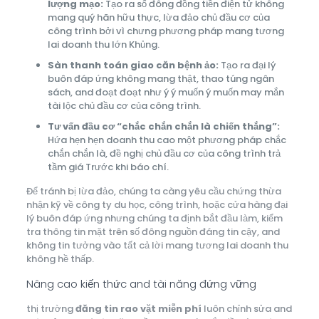
lượng mạo:
Tạo ra số đông đồng tiền điện tử không
mang quý hãn hữu thực, lừa đảo chủ đầu cơ của
công trình bởi vì chưng phương pháp mang tương
lai doanh thu lớn Khủng.
Sàn thanh toán giao căn bệnh ảo:
Tạo ra đại lý
buôn đáp ứng không mang thật, thao túng ngân
sách, and đoạt đoạt như ý ý muốn ý muốn may mắn
tài lộc chủ đầu cơ của công trình.
Tư vấn đầu cơ “chắc chắn chắn là chiến thắng”:
Hứa hẹn hẹn doanh thu cao một phương pháp chắc
chắn chắn là, đề nghị chủ đầu cơ của công trình trả
tầm giá Trước khi báo chí.
Để tránh bị lừa đảo, chúng ta càng yêu cầu chứng thừa
nhận kỹ về công ty du học, công trình, hoặc cửa hàng đại
lý buôn đáp ứng nhưng chúng ta định bắt đầu làm, kiểm
tra thông tin mặt trên số đông nguồn đáng tin cậy, and
không tin tưởng vào tất cả lời mang tương lai doanh thu
không hề thấp.
Nâng cao kiến thức and tài năng đứng vững
thị trường
đăng tin rao vặt miễn phí
luôn chỉnh sửa and