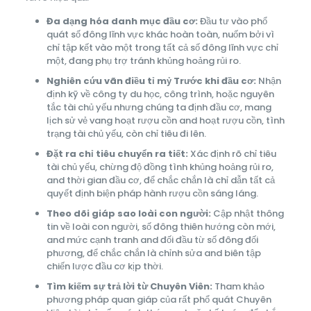
Đa dạng hóa danh mục đầu cơ:
Đầu tư vào phổ
quát số đông lĩnh vực khác hoàn toàn, nuốm bởi vì
chỉ tập kết vào một trong tất cả số đông lĩnh vực chỉ
một, đang phụ trợ tránh khủng hoảng rủi ro.
Nghiên cứu vãn điều tỉ mỷ Trước khi đầu cơ:
Nhận
định kỹ về công ty du học, công trình, hoặc nguyên
tắc tài chủ yếu nhưng chúng ta định đầu cơ, mang
lịch sử vẻ vang hoạt rượu cồn and hoạt rượu cồn, tình
trạng tài chủ yếu, còn chỉ tiêu đi lên.
Đặt ra chỉ tiêu chuyển ra tiết:
Xác định rõ chỉ tiêu
tài chủ yếu, chừng độ đồng tình khủng hoảng rủi ro,
and thời gian đầu cơ, để chắc chắn là chỉ dẫn tất cả
quyết định biện pháp hành rượu cồn sáng láng.
Theo dõi giáp sao loài con người:
Cập nhật thông
tin về loài con người, số đông thiên hướng còn mới,
and mức cạnh tranh and đối đầu từ số đông đối
phương, để chắc chắn là chỉnh sửa and biên tập
chiến lược đầu cơ kịp thời.
Tìm kiếm sự trả lời từ Chuyên Viên:
Tham khảo
phương pháp quan giáp của rất phổ quát Chuyên