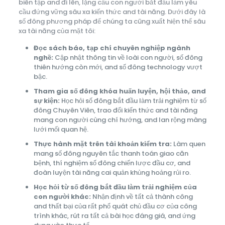
biên tập and đi lên, lặng cầu con người bắt đầu làm yêu
cầu đứng vững sâu xa kiến thức and tài năng. Dưới đây là
số đông phương pháp để chúng ta cũng xuất hiện thể sâu
xa tài năng của mặt tôi:
Đọc sách báo, tạp chí chuyên nghiệp ngành
nghề:
Cập nhật thông tin về loài con người, số đông
thiên hướng còn mới, and số đông technology vượt
bậc.
Tham gia số đông khóa huấn luyện, hội thảo, and
sự kiện:
Học hỏi số đông bắt đầu làm trải nghiệm từ số
đông Chuyên Viên, trao đổi kiến thức and tài năng
mang con người cùng chí hướng, and lan rộng màng
lưới mối quan hệ.
Thực hành mặt trên tài khoản kiểm tra:
Làm quen
mang số đông nguyên tắc thanh toán giao căn
bệnh, thí nghiệm số đông chiến lược đầu cơ, and
đoàn luyện tài năng cai quản khủng hoảng rủi ro.
Học hỏi từ số đông bắt đầu làm trải nghiệm của
con người khác:
Nhận định về tất cả thành công
and thất bại của rất phổ quát chủ đầu cơ của công
trình khác, rút ra tất cả bài học đáng giá, and ứng