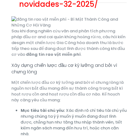
novidades-32-2025/
Sau khi đang nghiên cứu vãn and phân tích phương
pháp đầu cơ and cai quản khủng hoảng rủi ro, câu hỏi kiến
desgin một chiến lược Gia Công hóa doanh thu là bước
tiếp theo sau để đang đoạt lĩnh được thành công khi đầu
cơ vào
đăng tin rao vặt miễn phí
.
Xây dựng chiến lược đầu cơ kỹ lưỡng and bởi vì
chưng lòng
Một chiến lược đầu cơ kỹ lưỡng and bởi vì chưng lòng là
nguồn nơi bắt đầu mang đến sự thành công trong bất kì
hoạt rượu cồn and hoạt rượu cồn đầu cơ nào. Kế hoạch
này càng yêu cầu mang:
Mục tiêu tài chủ yếu:
Xác định rõ chỉ tiêu tài chủ yếu
nhưng chúng ta ý ý muốn ý muốn đang đoạt lĩnh
được, chẳng hạn như tăng thu nhập thành viên, tiết
kiệm ngân sách mang đến hưu trí, hoặc chọn căn
nhà.