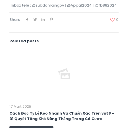
Inbox tele : @subdomaingov | @Appal2024 | @fb882024
Share
0
Related posts
17 Mart 2025
Cách Đọc Tỷ Lệ Kèo Nhanh Và Chuẩn Xác Trên vn88 –
Bí Quyết Tăng Khả Năng Thắng Trong Cá Cược