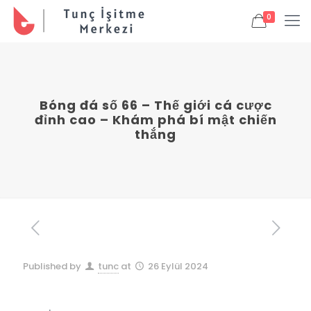
0
Bóng đá số 66 – Thế giới cá cược
đỉnh cao – Khám phá bí mật chiến
thắng
Published by
tunc
at
26 Eylül 2024