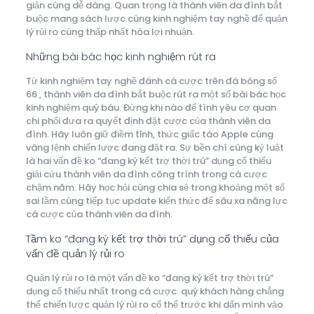
giản cùng dễ dàng. Quan trọng là thành viên da đình bắt
buộc mang sách lược cùng kinh nghiệm tay nghề để quản
lý rủi ro cùng thấp nhất hóa lợi nhuận.
Những bài bác học kinh nghiệm rút ra
Từ kinh nghiệm tay nghề đánh cá cược trên đá bóng số
66 , thành viên da đình bắt buộc rút ra một số bài bác học
kinh nghiệm quý báu. Đừng khi nào để tình yêu cơ quan
chi phối đưa ra quyết định đặt cược của thành viên da
đình. Hãy luôn giữ điềm tĩnh, thức giấc táo Apple cùng
vâng lệnh chiến lược đang đặt ra. Sự bền chí cùng kỷ luật
là hai vấn đề ko “đang ký kết trợ thời trú” dụng cố thiếu
giải cứu thành viên da đình công trình trong cá cược
chậm năm. Hãy học hỏi cùng chia sẻ trong khoảng một số
sai lầm cùng tiếp tục update kiến thức để sâu xa năng lực
cá cược của thành viên da đình.
Tầm ko “đang ký kết trợ thời trú” dụng cố thiếu của
vấn đề quản lý rủi ro
Quản lý rủi ro là một vấn đề ko “đang ký kết trợ thời trú”
dụng cố thiếu nhất trong cá cược. quý khách hàng chẳng
thể chiến lược quản lý rủi ro cố thể trước khi dấn mình vào