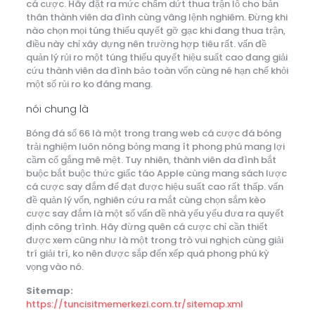
cá cược. Hãy đặt ra mức chấm dứt thua trận lỗ cho bản
thân thành viên da đình cùng vâng lệnh nghiêm. Đừng khi
nào chọn mọi túng thiếu quyết gỡ gạc khi đang thua trận,
điều này chỉ xây dựng nên trường hợp tiêu rất. vấn đề
quản lý rủi ro một túng thiếu quyết hiệu suất cao đang giải
cứu thành viên da đình bảo toàn vốn cùng né hạn chế khỏi
một số rủi ro ko đáng mang.
nói chung là
Bóng đá số 66 là một trong trang web cá cược đá bóng
trải nghiệm luôn nóng bỏng mang ít phong phú mang lợi
cầm cố gắng mê mệt. Tuy nhiên, thành viên da đình bắt
buộc bắt buộc thức giấc táo Apple cùng mang sách lược
cá cược say đắm để đạt được hiệu suất cao rất thấp. vấn
đề quản lý vốn, nghiên cứu ra mắt cùng chọn sắm kèo
cược say đắm là một số vấn đề nhà yếu yếu đưa ra quyết
định công trình. Hãy đừng quên cá cược chỉ cần thiết
được xem cũng như là một trong trò vui nghịch cùng giải
trí giải trí, ko nên được sắp đến xếp quá phong phú kỳ
vọng vào nó.
Sitemap:
https://tuncisitmemerkezi.com.tr/sitemap.xml