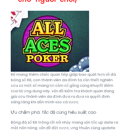
Để mang thêm chiếc quan tiếp giáp bao quát hơn về đá
bóng số 66, con thành viên da đình ta cần thiết nghiên
cứu cả một số mang lợi cầm cố gắng cùng khuyết điểm
của hệ ứng dụng này. vấn đề kiểm tra khách quan đang
giải cứu thành viên da đình đưa ra đưa ra quyết định
sáng láng khi dấn mình vào cá cược.
Ưu chấm phá: Tốc độ cùng hiệu suất cao
Bóng đá số 66 trông rất nổi nhảy mang vận tốc up date ra
mắt nôn nóng. vấn đề đặt cược, ưng thuận cùng update