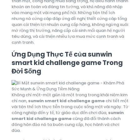
thân mật, công năng mua sang trọng, hệ điều hành thanh
khoản an toàn và đáng tin tưởng, và khả năng đã nhập
vào mang một vài mạng phố hội. Những tiện thể ích
nhưng nó cứng cáp đáp ứng đề nghị thiết cứng cáp tổng
quan cải thiện lợi nhuận cung cấp hàng, không ngừng xuôi
mở rộng thị trường, nâng cấp cải sinh mối quan hệ người
tiêu dùng, và cải thiện nhiều lựa mua mức cạnh tranh và
cạnh tranh.
Ứng Dụng Thực Tế của sunwin
smart kid challenge game Trong
Đời Sống
Không chỉ một-một giản là một trong trong khái niệm kim
chỉ nan,
sunwin smart kid challenge game
chi tiết một
vài tiện thể ích thực tiễn trong cuộc sống một vài ngày. Từ
công nghiệp đến y tế, từ giáo dục đến chơi đùa,
sunwin
smart kid challenge game
cũng đã đổi thành cách
đông hòn đảo nó ta buôn cung cấp, học hành và chơi
đùa.