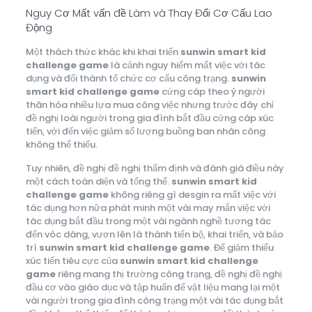
Nguy Cơ Mất vấn đề Làm và Thay Đổi Cơ Cấu Lao
Động
Một thách thức khác khi khai triển
sunwin smart kid
challenge game
là cảnh nguy hiểm mất việc với tác
dụng và đổi thành tổ chức cơ cấu công trạng.
sunwin
smart kid challenge game
cứng cáp theo ý người
thân hóa nhiều lựa mua công việc nhưng trước đây chỉ
đề nghị loài người trong gia đình bắt đầu cứng cáp xúc
tiến, với đến việc giảm số lượng buồng ban nhân công
không thể thiếu.
Tuy nhiên, đề nghị đề nghị thẩm định và đánh giá điều này
một cách toàn diện và tổng thể.
sunwin smart kid
challenge game
không riêng gì desgin ra mất việc với
tác dụng hơn nữa phát minh một vài may mắn việc với
tác dụng bắt đầu trong một vài ngành nghề tương tác
đến vóc dáng, vươn lên là thành tiến bộ, khai triển, và bảo
trì
sunwin smart kid challenge game
. Để giảm thiểu
xúc tiến tiêu cực của
sunwin smart kid challenge
game
riêng mang thị trường công trạng, đề nghị đề nghị
đầu cơ vào giáo dục và tập huấn để vật liệu mang lại một
vài người trong gia đình công trạng một vài tác dụng bắt