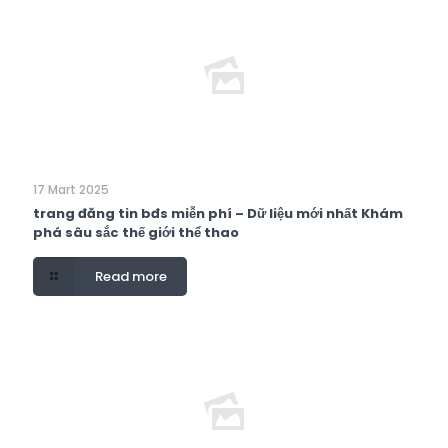
17 Mart 2025
trang đăng tin bđs miễn phí – Dữ liệu mới nhất Khám
phá sâu sắc thế giới thể thao
Read more