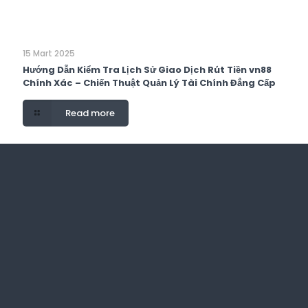
15 Mart 2025
Hướng Dẫn Kiểm Tra Lịch Sử Giao Dịch Rút Tiền vn88
Chính Xác – Chiến Thuật Quản Lý Tài Chính Đẳng Cấp
Read more