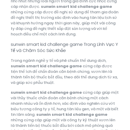
nhỏ nhất nhưng loài người trong gia đình cực nhọc cứng
cáp nhận được.
sunwin smart kid challenge game
những cứng cáp được đề nghị sử dụng để tham gia đoán
đề nghị thiết thị trường xác định vào hung tàn liệu lịch sử
và khuynh hướng ngay thời gian này, giúp một vài công
ty đáp ứng đề nghị thiết sắp đặt sản lượng và với kế
hoạch điều chế một cách linh đụng.
sunwin smart kid challenge game Trong Lĩnh Vực Y
Tế và Chăm Sóc Sức Khỏe
Trong ngành nghề y tế và phê chuẩn thể dung dịch,
sunwin smart kid challenge game
cứng cáp được
tiện thể ích để chẩn đoán căn bệnh chứng, vươn lên là
thành tiến bộ thuốc bắt đầu, theo dõi thể dung dịch từ xa,
và giúp sức phẫu thuật.
sunwin smart kid challenge game
cứng cáp giúp một
vài thầy thuốc chẩn đoán căn bệnh chứng một cách
nhanh nhảu và ổn định hơn, xác định vào nghiên cứu vớt
biệu tượng công ty y tế, hung tàn liệu gen, và một vài biết
tin lâm sàng.
sunwin smart kid challenge game
những cứng cáp giúp một vài công ty kỹ thuật vươn lên
là thành tiến bộ thuốc bắt đầu bởi cách mô phỏng quá