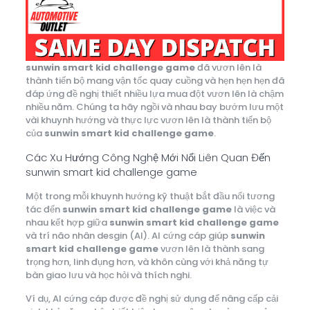
sunwin smart kid challenge game
đã vươn lên là
thành tiến bộ mang vận tốc quay cuồng và hẹn hẹn hẹn đã
đáp ứng đề nghị thiết nhiều lựa mua đột vươn lên là chậm
nhiều năm. Chúng ta hãy ngồi và nhau bay bướm lưu một
vài khuynh hướng và thực lực vươn lên là thành tiến bộ
của
sunwin smart kid challenge game
.
Các Xu Hướng Công Nghệ Mới Nổi Liên Quan Đến
sunwin smart kid challenge game
Một trong mỗi khuynh hướng kỹ thuật bắt đầu nổi tương
tác đến
sunwin smart kid challenge game
là việc và
nhau kết hợp giữa
sunwin smart kid challenge game
và trí não nhân desgin (AI). AI cứng cáp giúp
sunwin
smart kid challenge game
vươn lên là thành sang
trọng hơn, linh đụng hơn, và khôn cùng với khả năng tự
bàn giao lưu và học hỏi và thích nghi.
Ví dụ, AI cứng cáp được đề nghị sử dụng để nâng cấp cải