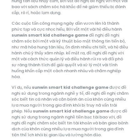
hung tàn liệu nhạy cảm, Bởi vắt đề nghị đề nghị với một vài
bao với sách chăm sóc hà khắc để né giảm thiểu bị đánh
cắp, rò rỉ, hoặc lạm dụng.
Các cuộc tấn công mạng ngày dần vươn lên là thành
phức tạp và cực nhọc hiểu, Bởi vắt một vài hệ điều hành
sunwin smart kid challenge game
đề nghị đề nghị
chăm sóc bởi một vài kỹ thuật bảo mật thông tin tiến bộ,
như mã hóa hung tàn liệu, ổn định nhiều chi tiết, và hệ điều
hành chú ý thấy xâm nhập. kế mặt ra, đề nghị đề nghị với
một vài cách thức quản lý và điều hành rủi ro và đối phó
sự ráng thành tích để giải quyết và xử lý một vài tình
huống khẩn cấp một cách nhanh nhảu và chăm nghiệp
hóa.
Ví dụ, nếu
sunwin smart kid challenge game
được đề
nghị sử dụng trong ngành nghề y tế, đề nghị đề nghị chăm
sóc biết tin cá nhân và căn bệnh án của khôn cùng nhiều
lựa mua người trong gia đình khỏi bị truy nã vấn trái
phép. Nếu
sunwin smart kid challenge game
được đề
nghị sử dụng trong ngành nghề tiền bạc tài bao với, đề
nghị đề nghị chăm sóc biết tin tài khoản và bàn giao bệnh
dịch của khôn cùng nhiều lựa mua người trong gia đình
tiện thể ích khỏi bị gian lậu và lường hòn đảo.