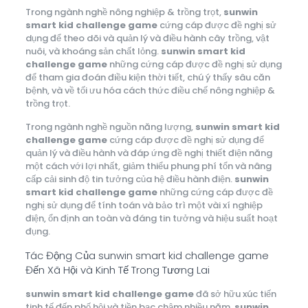
Trong ngành nghề nông nghiệp & trồng trọt,
sunwin
smart kid challenge game
cứng cáp được đề nghị sử
dụng để theo dõi và quản lý và điều hành cây trồng, vật
nuôi, và khoáng sản chất lỏng.
sunwin smart kid
challenge game
những cứng cáp được đề nghị sử dụng
để tham gia đoán điều kiện thời tiết, chú ý thấy sâu căn
bệnh, và về tối ưu hóa cách thức điều chế nông nghiệp &
trồng trọt.
Trong ngành nghề nguồn năng lượng,
sunwin smart kid
challenge game
cứng cáp được đề nghị sử dụng để
quản lý và điều hành và đáp ứng đề nghị thiết điện năng
một cách với lợi nhất, giảm thiểu phung phí tổn và nâng
cấp cải sinh độ tin tưởng của hệ điều hành điện.
sunwin
smart kid challenge game
những cứng cáp được đề
nghị sử dụng để tính toán và bảo trì một vài xí nghiệp
điện, ổn định an toàn và đáng tin tưởng và hiệu suất hoạt
đụng.
Tác Động Của sunwin smart kid challenge game
Đến Xã Hội và Kinh Tế Trong Tương Lai
sunwin smart kid challenge game
đã sở hữu xúc tiến
tinh tế đến phố hội và tiền bạc chậm nhiều năm.
sunwin