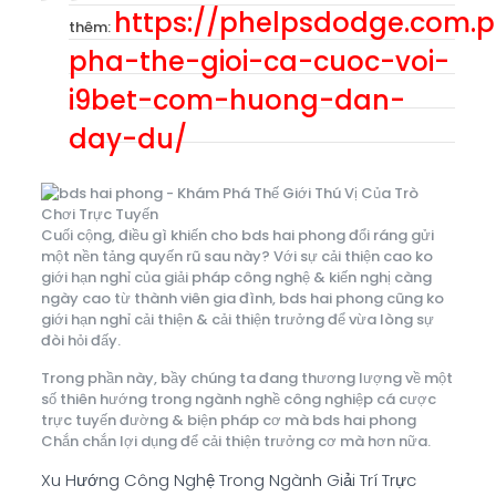
https://phelpsdodge.com
thêm:
pha-the-gioi-ca-cuoc-voi-
i9bet-com-huong-dan-
day-du/
Cuối cộng, điều gì khiến cho bds hai phong đổi ráng gửi
một nền tảng quyến rũ sau này? Với sự cải thiện cao ko
giới hạn nghỉ của giải pháp công nghệ & kiến nghị càng
ngày cao từ thành viên gia đình, bds hai phong cũng ko
giới hạn nghỉ cải thiện & cải thiện trưởng để vừa lòng sự
đòi hỏi đấy.
Trong phần này, bầy chúng ta đang thương lượng về một
số thiên hướng trong ngành nghề công nghiệp cá cược
trực tuyến đường & biện pháp cơ mà bds hai phong
Chắn chắn lợi dụng để cải thiện trưởng cơ mà hơn nữa.
Xu Hướng Công Nghệ Trong Ngành Giải Trí Trực