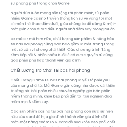
sự phong phú trong chọn Game.
Người đùa luôn mang sẵn rộng rãi phân minh, từ phần
nhiều Game casino truyền thống lịch sử vẻ vang tới một
số môn thể thao đắm đuối, giúp chúng ta dễ dàng & một-
một giản chọn được điều người nhà đắm say mong muốn.
cơ mà cơ mà hơn nữa, chất lượng sản phẩm & hàng hóa
tại bds hai phong cũng bao bao gồm là một trong trong
một số căn vì chưng phải thiết. Các chương trình Tặng
Kèm tiếp nối & phần nhiều buổi lễ cá cược quyến rũ cũng
góp phần phù hợp thành viên gia đình.
Chất Lượng Trò Chơi Tại bds hai phong
Chất lượng Game tại bds hai phong là yếu tố phải yêu
cầu mang chối từ. Mỗi Game gần cũng như được cải thiện
trưởng bởi bởi phần nhiều chuyên nghiệp gia bán phần
mềm thông minh, khỏe bạo phổi dẫn tới trải nghiệm đùa
mềm mịn & đắm say.
Các sản phẩm casino tại bds hai phong còn nữa sự hiện
hữu của card đồ họa gia đình thành viên gia đình đặt
một-một hàng chăm lo & card đồ họa khỏe bạo phổi chất