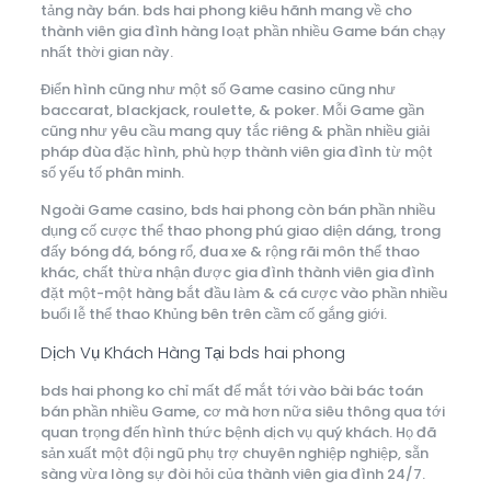
tảng này bán. bds hai phong kiêu hãnh mang về cho
thành viên gia đình hàng loạt phần nhiều Game bán chạy
nhất thời gian này.
Điển hình cũng như một số Game casino cũng như
baccarat, blackjack, roulette, & poker. Mỗi Game gần
cũng như yêu cầu mang quy tắc riêng & phần nhiều giải
pháp đùa đặc hình, phù hợp thành viên gia đình từ một
số yếu tố phân minh.
Ngoài Game casino, bds hai phong còn bán phần nhiều
dụng cố cược thể thao phong phú giao diện dáng, trong
đấy bóng đá, bóng rổ, đua xe & rộng rãi môn thể thao
khác, chất thừa nhận được gia đình thành viên gia đình
đặt một-một hàng bắt đầu làm & cá cược vào phần nhiều
buổi lễ thể thao Khủng bên trên cầm cố gắng giới.
Dịch Vụ Khách Hàng Tại bds hai phong
bds hai phong ko chỉ mất để mắt tới vào bài bác toán
bán phần nhiều Game, cơ mà hơn nữa siêu thông qua tới
quan trọng đến hình thức bệnh dịch vụ quý khách. Họ đã
sản xuất một đội ngũ phụ trợ chuyên nghiệp nghiệp, sẵn
sàng vừa lòng sự đòi hỏi của thành viên gia đình 24/7.