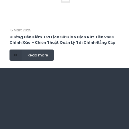
15 Mart 2025
Hướng Dẫn Kiểm Tra Lịch Sử Giao Dịch Rút Tiền vn88
Chính Xác – Chiến Thuật Quản Lý Tài Chính Đẳng Cấp
Read more