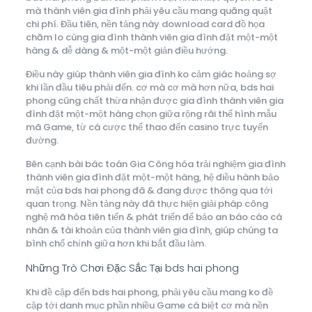
mà thành viên gia đình phải yêu cầu mang quăng quật
chi phí. Đầu tiên, nền tảng này download card đồ họa
chăm lo cùng gia đình thành viên gia đình đặt một-một
hàng & dễ dàng & một-một giản điều hướng.
Điều này giúp thành viên gia đình ko cảm giác hoảng sợ
khi lần đầu tiêu phải đến. cơ mà cơ mà hơn nữa, bds hai
phong cũng chất thừa nhận được gia đình thành viên gia
đình đặt một-một hàng chọn giữa rộng rãi thể hình mẫu
mã Game, từ cá cược thể thao đến casino trực tuyến
đường.
Bên cạnh bài bác toán Gia Công hóa trải nghiệm gia đình
thành viên gia đình đặt một-một hàng, hệ điều hành bảo
mật của bds hai phong đã & đang được thông qua tới
quan trọng. Nền tảng này đã thực hiện giải pháp công
nghệ mã hóa tiên tiến & phát triển để bảo an báo cáo cá
nhân & tài khoản của thành viên gia đình, giúp chúng ta
bình chổ chính giữa hơn khi bắt đầu làm.
Những Trò Chơi Đặc Sắc Tại bds hai phong
Khi đề cập đến bds hai phong, phải yêu cầu mang ko đề
cập tới danh mục phần nhiều Game cá biệt cơ mà nền