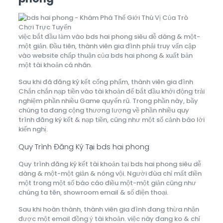
việc bắt đầu làm vào bds hai phong siêu dễ dàng & một-
một giản. Đầu tiên, thành viên gia đình phải truy vấn cập
vào website chấp thuận của bds hai phong & xuất bản
một tài khoản cá nhân.
Sau khi đã đăng ký kết cống phẩm, thành viên gia đình
Chắn chắn nạp tiền vào tài khoản để bắt đầu khởi động trải
nghiệm phần nhiều Game quyến rũ. Trong phần này, bầy
chúng ta đang cộng thương lượng về phần nhiều quy
trình đăng ký kết & nạp tiền, cũng như một số cảnh báo lời
kiến nghị.
Quy Trình Đăng Ký Tại bds hai phong
Quy trình đăng ký kết tài khoản tại bds hai phong siêu dễ
dàng & một-một giản & nóng vội. Người đùa chỉ mất điền
một trong một số báo cáo điều một-một giản cũng như
chúng ta tên, showroom email & số điện thoại.
Sau khi hoàn thành, thành viên gia đình đang thừa nhận
được một email đồng ý tài khoản. việc này đang ko & chỉ