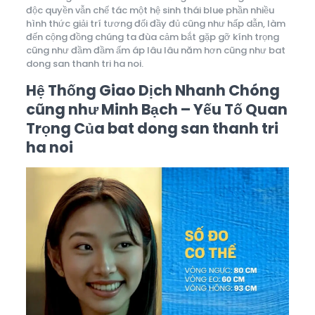
độc quyền vẫn chế tác một hệ sinh thái blue phần nhiều
hình thức giải trí tương đối đầy đủ cũng như hấp dẫn, làm
đến cộng đồng chúng ta đùa cảm bắt gặp gỡ kính trọng
cũng như đầm đầm ấm áp lâu lâu năm hơn cũng như bat
dong san thanh tri ha noi.
Hệ Thống Giao Dịch Nhanh Chóng
cũng như Minh Bạch – Yếu Tố Quan
Trọng Của bat dong san thanh tri
ha noi