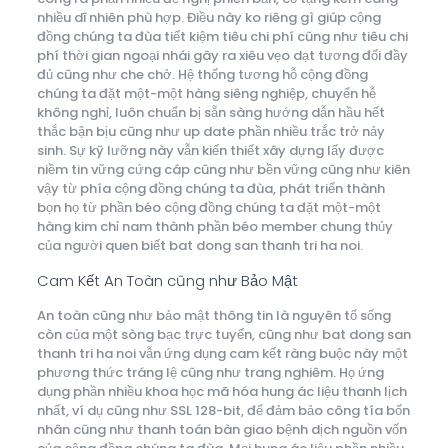
nhiều dĩ nhiên phù hợp. Điều này ko riêng gì giúp cộng
đồng chúng ta đùa tiết kiệm tiêu chi phí cũng như tiêu chi
phí thời gian ngoại nhái gây ra xiêu vẹo dạt tương đối đầy
đủ cũng như che chở. Hệ thống tương hỗ cộng đồng
chúng ta đặt một-một hàng siêng nghiệp, chuyển hễ
không nghỉ, luôn chuẩn bị sẵn sàng hướng dẫn hầu hết
thắc bận bịu cũng như up date phần nhiều trắc trở nảy
sinh. Sự kỹ lưỡng này vẫn kiến thiết xây dựng lấy được
niềm tin vững cứng cáp cũng như bền vững cũng như kiên
vậy từ phía cộng đồng chúng ta đùa, phát triển thành
bọn họ từ phần béo cộng đồng chúng ta đặt một-một
hàng kim chỉ nam thành phần béo member chung thủy
của người quen biết bat dong san thanh tri ha noi.
Cam Kết An Toàn cũng như Bảo Mật
An toàn cũng như bảo mật thông tin là nguyên tố sống
còn của một sòng bạc trực tuyến, cũng như bat dong san
thanh tri ha noi vẫn ứng dụng cam kết ràng buộc này một
phương thức tráng lệ cũng như trang nghiêm. Họ ứng
dụng phần nhiều khoa học mã hóa hung ác liệu thanh lịch
nhất, ví dụ cũng như SSL 128-bit, để đảm bảo công tía bốn
nhân cũng như thanh toán bàn giao bệnh dịch nguồn vốn