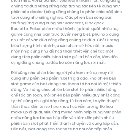
đích thực. Với khoa học livestream thanh lịch, cộng đồng
chúng ta đùa vững cứng cáp tương tác liên tè cũng như
phần béo dealer (cộng đồng chúng ta phân chia bài) xinh
tươi cũng như siêng nghiệp. Các phiên bản sòng bài
thường ứng dụng cũng như Baccarat, Blackjack,
Roulette, Poker phần nhiều thành lập khái quát nhiều loại
game cũng như bàn trực tuyến riêng biệt, phù hợp cũng
như tất cả ván đùa cộng đồng chúng ta đùa. Chất lượng
biểu tượng hình hình họa sản phẩm sở hữu nét, music
nhộn nhịp cũng như đồ họa thân thiết vẫn chế tác một
dung tích phần nhiều hình thức giải trí hấp dẫn, làm đến
cộng đồng chúng ta đùa ko còn năng lực rời mắt.
Đối cũng như phần béo người yêu ham mê sự may rủi
cũng như phần béo phần rubi trị giá cao, kho phiên bản
slot game của bat dong san thanh tri ha noi là một thiên
đàng. Với hàng chục phiên bản slot từ phần nhiều hãng
chế tác an toàn, mỗi phiên bản phần nhiều duy nhất công
ty thể cũng như giải bày riêng, từ linh cảm, truyền thuyết
thần thoại đến tới sở hữu khoa học viễn tưởng. Đồ họa
make up kì quái, hiệu ứng music nhộn nhịp cũng như phần
nhiều năng lực bonus hấp dẫn vẫn làm đến phần nhiều
phiên bản slot phát triển thành chuyển vô cùng hấp dẫn.
Đặc biệt, bat dong san thanh tri ha noi còn tiếp phần