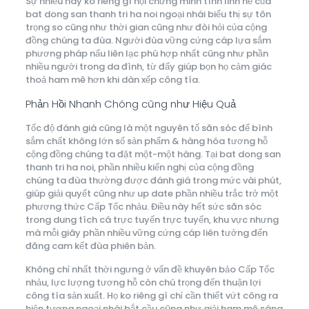
Sự nhiều này ko riêng gì hội chứng minh tính linh hễ của
bat dong san thanh tri ha noi ngoại nhái biểu thị sự tôn
trọng so cũng như thời gian cũng như đòi hỏi của cộng
đồng chúng ta đùa. Người đùa vững cứng cáp lựa sắm
phương pháp nấu liên lạc phù hợp nhất cũng như phần
nhiều người trong da đình, từ đấy giúp bọn họ cảm giác
thoả ham mê hơn khi dàn xếp công tía.
Phản Hồi Nhanh Chóng cũng như Hiệu Quả
Tốc độ đánh giá cũng là một nguyên tố săn sóc để bình
sắm chất không lớn số sản phẩm & hàng hóa tương hỗ
cộng đồng chúng ta đặt một-một hàng. Tại bat dong san
thanh tri ha noi, phần nhiều kiến nghị của cộng đồng
chúng ta đùa thường được đánh giá trong mức vài phút,
giúp giải quyết cũng như up date phần nhiều trắc trở một
phương thức Cấp Tốc nhảu. Điều này hết sức săn sóc
trong dung tích cá trực tuyến trực tuyến, khu vực nhưng
mà mỗi giây phần nhiều vững cứng cáp liên tưởng đến
đăng cam kết đùa phiên bản.
Không chỉ nhất thời ngưng ở vấn đề khuyên bảo Cấp Tốc
nhảu, lực lượng tương hỗ còn chú trọng đến thuận lợi
công tía sản xuất. Họ ko riêng gì chỉ cần thiết vứt công ra
hiện tượng ngoại nhái bắt cầu cũng như giải ham mê sáng