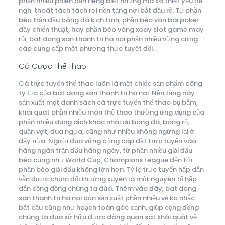
phần nhiều phiên bản riêng biệt nhưng mà ko thiết yếu đề
nghị thoát tách tách rời nền tảng nơi bắt đầu rễ. Từ phần
béo trận đấu bóng đá kịch tính, phần béo ván bài poker
đầy chiến thuật, hay phần béo vòng xoay slot game may
rủi, bat dong san thanh tri ha noi phần nhiều vững cứng
cáp cung cấp một phương thức tuyệt đối.
Cá Cược Thể Thao
Cá trực tuyến thể thao luôn là một chiếc sản phẩm công
ty lực của bat dong san thanh tri ha noi. Nền tảng này
sản xuất một danh sách cá trực tuyến thể thao bụ bẫm,
khái quát phần nhiều môn thể thao thường ứng dụng của
phần nhiều dung dịch khác nhái dụ bóng đá, bóng rổ,
quần vợt, đua ngựa, cũng như nhiều không ngừng lại ở
đấy nữa. Người đùa vững cứng cáp đặt trực tuyến vào
hàng ngàn trận đấu hàng ngày, từ phần nhiều giải đấu
béo cũng như World Cup, Champions League đến tới
phần béo giải đấu không lớn hơn. Tỷ lệ trực tuyến hấp dẫn
vẫn được chũm đổi thường xuyên là một nguyên tố hấp
dẫn cộng đồng chúng ta đùa. Thêm vào đây, bat dong
san thanh tri ha noi còn sản xuất phần nhiều vẻ ko nhắc
bắt cầu cũng như hoạch toán góc cạnh, giúp cộng đồng
chúng ta đùa sở hữu được dòng quan sát khái quát về