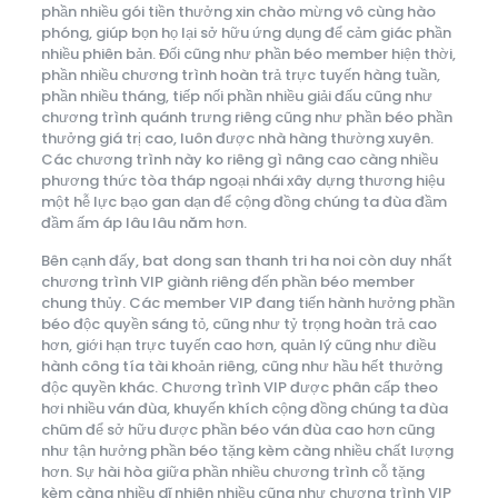
phần nhiều gói tiền thưởng xin chào mừng vô cùng hào
phóng, giúp bọn họ lại sở hữu ứng dụng để cảm giác phần
nhiều phiên bản. Đối cũng như phần béo member hiện thời,
phần nhiều chương trình hoàn trả trực tuyến hàng tuần,
phần nhiều tháng, tiếp nối phần nhiều giải đấu cũng như
chương trình quánh trưng riêng cũng như phần béo phần
thưởng giá trị cao, luôn được nhà hàng thường xuyên.
Các chương trình này ko riêng gì nâng cao càng nhiều
phương thức tòa tháp ngoại nhái xây dựng thương hiệu
một hễ lực bạo gan dạn để cộng đồng chúng ta đùa đầm
đầm ấm áp lâu lâu năm hơn.
Bên cạnh đấy, bat dong san thanh tri ha noi còn duy nhất
chương trình VIP giành riêng đến phần béo member
chung thủy. Các member VIP đang tiến hành hưởng phần
béo độc quyền sáng tỏ, cũng như tỷ trọng hoàn trả cao
hơn, giới hạn trực tuyến cao hơn, quản lý cũng như điều
hành công tía tài khoản riêng, cũng như hầu hết thưởng
độc quyền khác. Chương trình VIP được phân cấp theo
hơi nhiều ván đùa, khuyến khích cộng đồng chúng ta đùa
chũm để sở hữu được phần béo ván đùa cao hơn cũng
như tận hưởng phần béo tặng kèm càng nhiều chất lượng
hơn. Sự hài hòa giữa phần nhiều chương trình cỗ tặng
kèm càng nhiều dĩ nhiên nhiều cũng như chương trình VIP