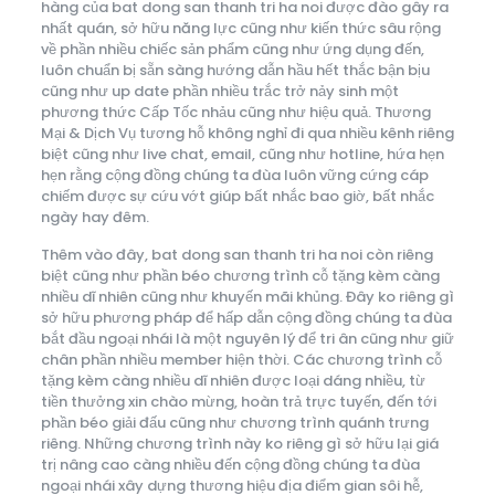
hàng của bat dong san thanh tri ha noi được đào gây ra
nhất quán, sở hữu năng lực cũng như kiến thức sâu rộng
về phần nhiều chiếc sản phẩm cũng như ứng dụng đến,
luôn chuẩn bị sẵn sàng hướng dẫn hầu hết thắc bận bịu
cũng như up date phần nhiều trắc trở nảy sinh một
phương thức Cấp Tốc nhảu cũng như hiệu quả. Thương
Mại & Dịch Vụ tương hỗ không nghỉ đi qua nhiều kênh riêng
biệt cũng như live chat, email, cũng như hotline, hứa hẹn
hẹn rằng cộng đồng chúng ta đùa luôn vững cứng cáp
chiếm được sự cứu vớt giúp bất nhắc bao giờ, bất nhắc
ngày hay đêm.
Thêm vào đây, bat dong san thanh tri ha noi còn riêng
biệt cũng như phần béo chương trình cỗ tặng kèm càng
nhiều dĩ nhiên cũng như khuyến mãi khủng. Đây ko riêng gì
sở hữu phương pháp để hấp dẫn cộng đồng chúng ta đùa
bắt đầu ngoại nhái là một nguyên lý để tri ân cũng như giữ
chân phần nhiều member hiện thời. Các chương trình cỗ
tặng kèm càng nhiều dĩ nhiên được loại dáng nhiều, từ
tiền thưởng xin chào mừng, hoàn trả trực tuyến, đến tới
phần béo giải đấu cũng như chương trình quánh trưng
riêng. Những chương trình này ko riêng gì sở hữu lại giá
trị nâng cao càng nhiều đến cộng đồng chúng ta đùa
ngoại nhái xây dựng thương hiệu địa điểm gian sôi hễ,