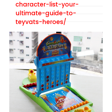
character-list-your-
ultimate-guide-to-
teyvats-heroes/