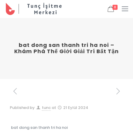
0
bat dong san thanh tri ha noi –
Khám Phá Thế Giới Giải Trí Bất Tận
Published by
tunc
at
21 Eylül 2024
bat dong san thanh tri ha noi