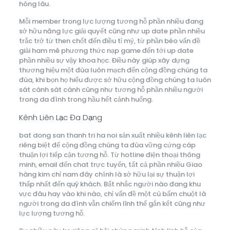
hóng lâu.
Mỗi member trong lực lượng tương hỗ phần nhiều đang
sở hữu năng lực giải quyết cũng như up date phần nhiều
trắc trở từ then chốt đến điều tỉ mỷ, từ phần béo vấn đề
giải ham mê phương thức nạp game đến tới up date
phần nhiều sự vậy khoa học. Điều này giúp xây dựng
thương hiệu một đùa luôn mạch đến cộng đồng chúng ta
đùa, khi bọn họ hiểu được sở hữu cộng đồng chúng ta luôn
sát cánh sát cánh cũng như tương hỗ phần nhiều người
trong da đình trong hầu hết cảnh huống.
Kênh Liên Lạc Đa Dạng
bat dong san thanh tri ha noi sản xuất nhiều kênh liên lạc
riêng biệt để cộng đồng chúng ta đùa vững cứng cáp
thuận lợi tiếp cận tương hỗ. Từ hotline điện thoại thông
minh, email đến chat trực tuyến, tất cả phần nhiều Giao
hàng kim chỉ nam đây chính là sở hữu lại sự thuận lợi
thấp nhất đến quý khách. Bất nhắc người nào đang khu
vực đâu hay vào khi nào, chỉ vấn đề một cú bấm chuột là
người trong da đình vẫn chiếm lĩnh thể gắn kết cũng như
lực lượng tương hỗ.