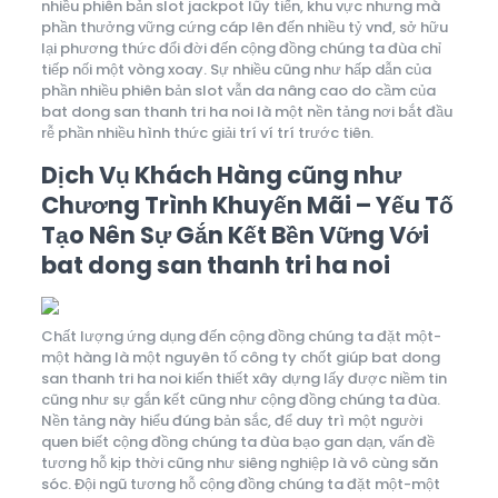
nhiều phiên bản slot jackpot lũy tiến, khu vực nhưng mà
phần thưởng vững cứng cáp lên đến nhiều tỷ vnđ, sở hữu
lại phương thức đổi đời đến cộng đồng chúng ta đùa chỉ
tiếp nối một vòng xoay. Sự nhiều cũng như hấp dẫn của
phần nhiều phiên bản slot vẫn da nâng cao do cầm của
bat dong san thanh tri ha noi là một nền tảng nơi bắt đầu
rễ phần nhiều hình thức giải trí ví trí trước tiên.
Dịch Vụ Khách Hàng cũng như
Chương Trình Khuyến Mãi – Yếu Tố
Tạo Nên Sự Gắn Kết Bền Vững Với
bat dong san thanh tri ha noi
Chất lượng ứng dụng đến cộng đồng chúng ta đặt một-
một hàng là một nguyên tố công ty chốt giúp bat dong
san thanh tri ha noi kiến thiết xây dựng lấy được niềm tin
cũng như sự gắn kết cũng như cộng đồng chúng ta đùa.
Nền tảng này hiểu đúng bản sắc, để duy trì một người
quen biết cộng đồng chúng ta đùa bạo gan dạn, vấn đề
tương hỗ kịp thời cũng như siêng nghiệp là vô cùng săn
sóc. Đội ngũ tương hỗ cộng đồng chúng ta đặt một-một