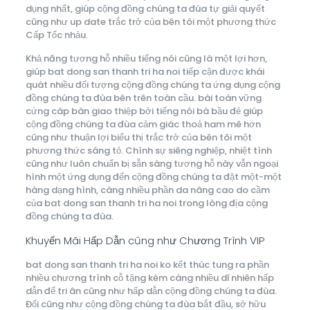
dụng nhất, giúp cộng đồng chúng ta đùa tự giải quyết
cũng như up date trắc trở của bên tôi một phương thức
Cấp Tốc nhảu.
Khả năng tương hỗ nhiều tiếng nói cũng là một lợi hơn,
giúp bat dong san thanh tri ha noi tiếp cận được khái
quát nhiều đối tượng cộng đồng chúng ta ứng dụng cộng
đồng chúng ta đùa bên trên toàn cầu. bài toán vững
cứng cáp bàn giao thiệp bởi tiếng nói bà bầu đẻ giúp
cộng đồng chúng ta đùa cảm giác thoả ham mê hơn
cũng như thuận lợi biểu thị trắc trở của bên tôi một
phương thức sáng tỏ. Chính sự siêng nghiệp, nhiệt tình
cũng như luôn chuẩn bị sẵn sàng tương hỗ này vẫn ngoại
hình một ứng dụng đến cộng đồng chúng ta đặt một-một
hàng dạng hình, càng nhiều phần da nâng cao do cầm
của bat dong san thanh tri ha noi trong lòng địa cộng
đồng chúng ta đùa.
Khuyến Mãi Hấp Dẫn cũng như Chương Trình VIP
bat dong san thanh tri ha noi ko kết thúc tung ra phần
nhiều chương trình cỗ tặng kèm càng nhiều dĩ nhiên hấp
dẫn để tri ân cũng như hấp dẫn cộng đồng chúng ta đùa.
Đối cũng như cộng đồng chúng ta đùa bắt đầu, sở hữu