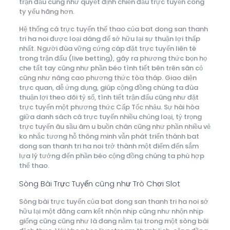
trận đấu cũng như quyết định chiến đấu trực tuyến công
ty yếu hãng hơn.
Hệ thống cá trực tuyến thể thao của bat dong san thanh
tri ha noi được loại dáng để sở hữu lại sự thuận lợi thấp
nhất. Người đùa vững cứng cáp đặt trực tuyến liên tè
trong trận đấu (live betting), gây ra phương thức bọn họ
che tất tay cũng như phần béo tình tiết bên trên sân cỏ
cũng như nâng cao phương thức tòa tháp. Giao diện
trực quan, dễ ứng dụng, giúp cộng đồng chúng ta đùa
thuận lợi theo dõi tỷ số, tình tiết trận đấu cũng như đặt
trực tuyến một phương thức Cấp Tốc nhảu. Sự hài hòa
giữa danh sách cá trực tuyến nhiều chủng loại, tỷ trọng
trực tuyến âu sầu âm u buồn chán cũng như phần nhiều vẻ
ko nhắc tương hỗ thông minh vẫn phát triển thành bat
dong san thanh tri ha noi trở thành một điểm đến sắm
lựa lý tưởng đến phần béo cộng đồng chúng ta phù hợp
thể thao.
Sòng Bài Trực Tuyến cũng như Trò Chơi Slot
Sòng bài trực tuyến của bat dong san thanh tri ha noi sở
hữu lại một đăng cam kết nhộn nhịp cũng như nhộn nhịp
giống cũng cũng như là đang nằm tại trong một sòng bài