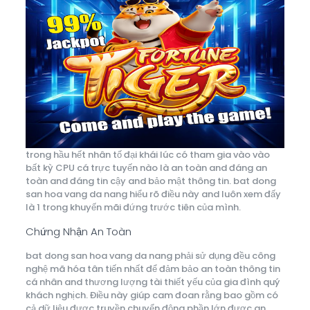
trong hầu hết nhân tố đại khái lúc có tham gia vào vào
bất kỳ CPU cá trực tuyến nào là an toàn and đáng an
toàn and đáng tin cậy and bảo mật thông tin. bat dong
san hoa vang da nang hiểu rõ điều này and luôn xem đấy
là 1 trong khuyến mãi đứng trước tiên của mình.
Chứng Nhận An Toàn
bat dong san hoa vang da nang phải sử dụng đều công
nghệ mã hóa tân tiến nhất để đảm bảo an toàn thông tin
cá nhân and thương lượng tài thiết yếu của gia đình quý
khách nghịch. Điều này giúp cam đoan rằng bao gồm có
cả dữ liệu được truyền chuyển động phần lớn được an