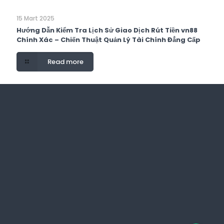
15 Mart 2025
Hướng Dẫn Kiểm Tra Lịch Sử Giao Dịch Rút Tiền vn88
Chính Xác – Chiến Thuật Quản Lý Tài Chính Đẳng Cấp
Read more
Phone