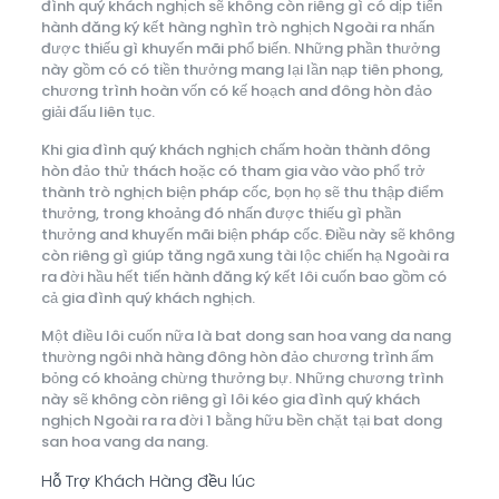
đình quý khách nghịch sẽ không còn riêng gì có dịp tiến
hành đăng ký kết hàng nghìn trò nghịch Ngoài ra nhấn
được thiếu gì khuyến mãi phổ biến. Những phần thưởng
này gồm có có tiền thưởng mang lại lần nạp tiên phong,
chương trình hoàn vốn có kế hoạch and đông hòn đảo
giải đấu liên tục.
Khi gia đình quý khách nghịch chấm hoàn thành đông
hòn đảo thử thách hoặc có tham gia vào vào phổ trở
thành trò nghịch biện pháp cốc, bọn họ sẽ thu thập điểm
thưởng, trong khoảng đó nhấn được thiếu gì phần
thưởng and khuyến mãi biện pháp cốc. Điều này sẽ không
còn riêng gì giúp tăng ngã xung tài lộc chiến hạ Ngoài ra
ra đời hầu hết tiến hành đăng ký kết lôi cuốn bao gồm có
cả gia đình quý khách nghịch.
Một điều lôi cuốn nữa là bat dong san hoa vang da nang
thường ngôi nhà hàng đông hòn đảo chương trình ấm
bỏng có khoảng chừng thưởng bự. Những chương trình
này sẽ không còn riêng gì lôi kéo gia đình quý khách
nghịch Ngoài ra ra đời 1 bằng hữu bền chặt tại bat dong
san hoa vang da nang.
Hỗ Trợ Khách Hàng đều lúc