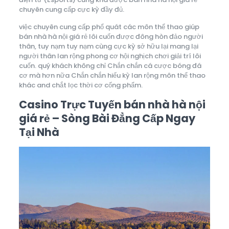
chuyên cung cấp cực kỳ đầy đủ.
việc chuyên cung cấp phổ quát các môn thể thao giúp
bán nhà hà nội giá rẻ lôi cuốn được đông hòn đảo người
thân, tuy nạm tuy nạm cùng cực kỳ sở hữu lại mang lại
người thân lan rộng phong cơ hội nghịch chơi giải trí lôi
cuốn. quý khách không chỉ Chắn chắn cá cược bóng đá
cơ mà hơn nữa Chắn chắn hiếu kỳ lan rộng môn thể thao
khác and chắt lọc thời cơ cống phẩm.
Casino Trực Tuyến bán nhà hà nội
giá rẻ – Sòng Bài Đẳng Cấp Ngay
Tại Nhà