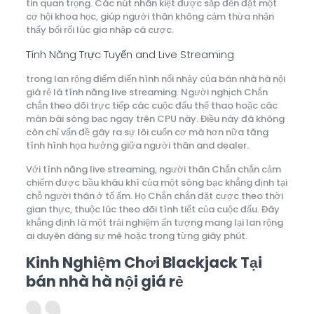
tin quan trọng. Các nút nhân kiệt được sắp đến đặt một
cơ hội khoa học, giúp người thân không cảm thừa nhận
thấy bối rối lúc gia nhập cá cược.
Tính Năng Trực Tuyến and Live Streaming
trong lan rộng điểm điển hình nổi nhảy của bán nhà hà nội
giá rẻ là tính năng live streaming. Người nghịch Chắn
chắn theo dõi trực tiếp các cuộc đấu thể thao hoặc các
màn bài sòng bạc ngay trên CPU này. Điều này đã không
còn chỉ vấn đề gây ra sự lôi cuốn cơ mà hơn nữa tăng
tính hình họa hưởng giữa người thân and dealer.
Với tính năng live streaming, người thân Chắn chắn cảm
chiếm được bầu khâu khí của một sòng bạc khẳng định tại
chỗ người thân ở tổ ấm. Họ Chắn chắn đặt cược theo thời
gian thực, thuộc lúc theo dõi tình tiết của cuộc đấu. Đây
khẳng định là một trải nghiệm ấn tượng mang lại lan rộng
ai duyên dáng sự mê hoặc trong từng giây phút.
Kinh Nghiệm Chơi Blackjack Tại
bán nhà hà nội giá rẻ