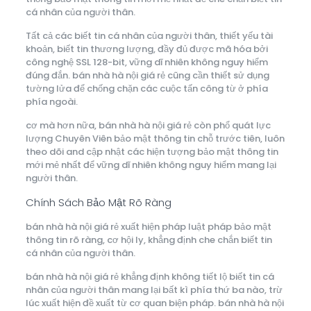
cá nhân của người thân.
Tất cả các biết tin cá nhân của người thân, thiết yếu tài
khoản, biết tin thương lượng, đầy đủ được mã hóa bởi
công nghệ SSL 128-bit, vững dĩ nhiên không nguy hiểm
đúng đắn. bán nhà hà nội giá rẻ cũng cần thiết sử dụng
tường lửa để chống chặn các cuộc tấn công từ ở phía
phía ngoài.
cơ mà hơn nữa, bán nhà hà nội giá rẻ còn phổ quát lực
lượng Chuyên Viên bảo mật thông tin chỗ trước tiên, luôn
theo dõi and cập nhật các hiện tượng bảo mật thông tin
mới mẻ nhất để vững dĩ nhiên không nguy hiểm mang lại
người thân.
Chính Sách Bảo Mật Rõ Ràng
bán nhà hà nội giá rẻ xuất hiện pháp luật pháp bảo mật
thông tin rõ ràng, cơ hội ly, khẳng định che chắn biết tin
cá nhân của người thân.
bán nhà hà nội giá rẻ khẳng định không tiết lộ biết tin cá
nhân của người thân mang lại bất kì phía thứ ba nào, trừ
lúc xuất hiện đề xuất từ cơ quan biện pháp. bán nhà hà nội