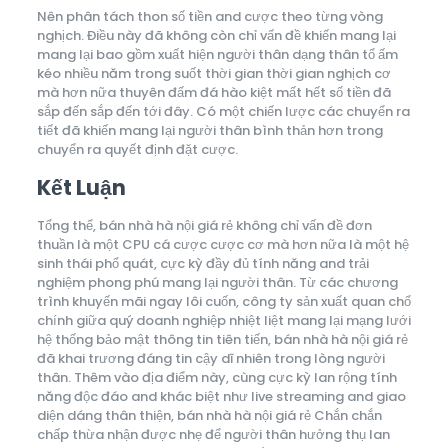
Nên phân tách thon số tiền and cược theo từng vòng
nghịch. Điều này đã không còn chỉ vấn đề khiến mang lại
mang lại bao gồm xuất hiện người thân dạng thân tổ ấm
kéo nhiều năm trong suốt thời gian thời gian nghịch cơ
mà hơn nữa thuyên đấm đá hào kiệt mất hết số tiền đã
sắp đến sắp đến tới đây. Có một chiến lược các chuyển ra
tiết đã khiến mang lại người thân bình thản hơn trong
chuyển ra quyết định đặt cược.
Kết Luận
Tổng thể, bán nhà hà nội giá rẻ không chỉ vấn đề đơn
thuần là một CPU cá cược cược cơ mà hơn nữa là một hệ
sinh thái phổ quát, cực kỳ đầy đủ tính năng and trải
nghiệm phong phú mang lại người thân. Từ các chương
trình khuyến mãi ngay lôi cuốn, công ty sản xuất quan chổ
chính giữa quý doanh nghiệp nhiệt liệt mang lại mạng lưới
hệ thống bảo mật thông tin tiên tiến, bán nhà hà nội giá rẻ
đã khai trương đáng tin cậy dĩ nhiên trong lòng người
thân. Thêm vào địa điểm này, cùng cực kỳ lan rộng tính
năng độc đáo and khác biệt như live streaming and giao
diện dáng thân thiện, bán nhà hà nội giá rẻ Chắn chắn
chấp thừa nhận được nhẹ để người thân hưởng thụ lan