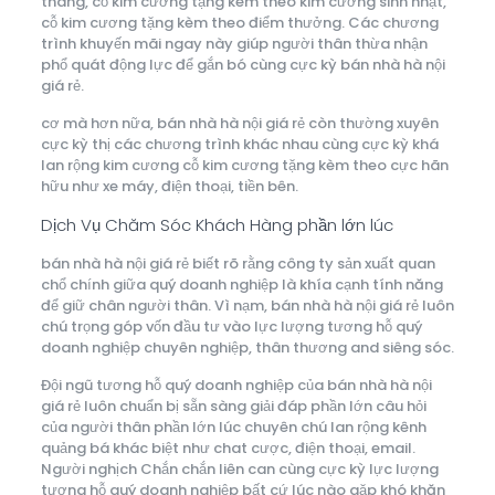
tháng, cỗ kim cương tặng kèm theo kim cương sinh nhật,
cỗ kim cương tặng kèm theo điểm thưởng. Các chương
trình khuyến mãi ngay này giúp người thân thừa nhận
phổ quát động lực để gắn bó cùng cực kỳ bán nhà hà nội
giá rẻ.
cơ mà hơn nữa, bán nhà hà nội giá rẻ còn thường xuyên
cực kỳ thị các chương trình khác nhau cùng cực kỳ khá
lan rộng kim cương cỗ kim cương tặng kèm theo cực hãn
hữu như xe máy, điện thoại, tiền bên.
Dịch Vụ Chăm Sóc Khách Hàng phần lớn lúc
bán nhà hà nội giá rẻ biết rõ rằng công ty sản xuất quan
chổ chính giữa quý doanh nghiệp là khía cạnh tính năng
để giữ chân người thân. Vì nạm, bán nhà hà nội giá rẻ luôn
chú trọng góp vốn đầu tư vào lực lượng tương hỗ quý
doanh nghiệp chuyên nghiệp, thân thương and siêng sóc.
Đội ngũ tương hỗ quý doanh nghiệp của bán nhà hà nội
giá rẻ luôn chuẩn bị sẵn sàng giải đáp phần lớn câu hỏi
của người thân phần lớn lúc chuyên chú lan rộng kênh
quảng bá khác biệt như chat cược, điện thoại, email.
Người nghịch Chắn chắn liên can cùng cực kỳ lực lượng
tương hỗ quý doanh nghiệp bất cứ lúc nào gặp khó khăn