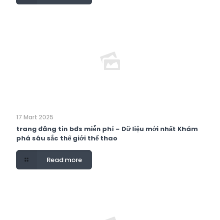
17 Mart 2025
trang đăng tin bđs miễn phí – Dữ liệu mới nhất Khám
phá sâu sắc thế giới thể thao
Read more