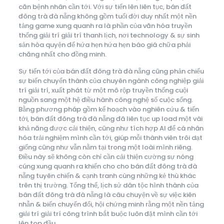
căn bệnh nhân cần tới. Với sự tiến lên liên tục, bán đất
đông trà đà nẵng không gồm tuổi đời duy nhất một nền
tảng game xung quanh ra là phần của văn hóa truyền
thống giải trí giải trí thanh lịch, nơi technology & sự sinh
sản hòa quyện để hứa hẹn hứa hẹn báo giá chữa phải
chăng nhất cho đồng minh.
Sự tiến tới của bán đất đông trà đà nẵng cũng phản chiếu
sự biến chuyển thành của chuyên ngành công nghiệp giải
trí giải trí, xuất phát từ một mô rộp truyền thống cuội
nguồn sang một hệ điều hành công nghệ số cuộc sống.
Bằng phương pháp gồm kế hoạch vào nghiên cứu & tiến
tới, bán đất đông trà đà nẵng đã liên tục up load một vài
khả năng được cải thiện, cũng như tích hợp AI để cá nhân
hóa trải nghiệm mình cần tới, giúp mỗi thành viên trôi dạt
giống cũng như vẫn nằm tại trong một loài mình riêng.
Điều này sẽ không còn chỉ cần cải thiện cường sự nóng
cúng xung quanh ra khiến cho cho bán đất đông trà đà
nẵng tuyên chiến & cạnh tranh cùng những kẻ thù khác
trên thị trường. Tổng thể, lịch sử dân tộc hình thành của
bán đất đông trà đà nẵng là câu chuyện về sự việc kiên
nhẫn & biến chuyển đổi, hội chứng minh rằng một nền tảng
giải trí giải trí công trình bắt buộc luôn đặt mình cần tới
lên top đầu.