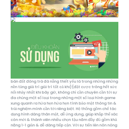
bán đất đông trà đà nẵng thiết yếu là trong những những
nền tảng giải trí giải trí tất cả khi}{đặt cược trông hết sức
nổi nhảy nhất khi bây giờ, không chỉ cần chuyên cần tới sự
đa chủng một số loại trong những một số loại hình game
xung quanh ra hứa hẹn hứa hẹn tính bảo mật thông tin &
trải nghiệm mình cần tới riêng biệt. Hệ thống gồm chế tác
dạng hình dáng thân mật, dễ ứng dụng, giúp khắp thể xác
còn mới & thành viên nhiều chọn tậu năm đầy đủ gồm khả
năng 1-1 giản & dễ dàng tiếp cận. Với sự tiến lên nôn nóng