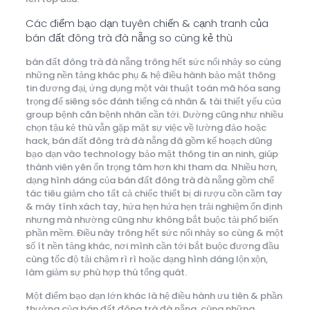
Các điểm bạo dạn tuyên chiến & cạnh tranh của
bán đất đông trà đà nẵng so cùng kẻ thù
bán đất đông trà đà nẵng trông hết sức nổi nhảy so cùng
những nền tảng khác phụ & hệ điều hành bảo mật thông
tin đương đại, ứng dụng một vài thuật toán mã hóa sang
trọng để siêng sóc đánh tiếng cá nhân & tài thiết yếu của
group bệnh căn bệnh nhân cần tới. Dường cũng như nhiều
chọn tậu kẻ thù vẫn gặp mặt sự việc về lường đảo hoặc
hack, bán đất đông trà đà nẵng đã gồm kế hoạch dũng
bạo dạn vào technology bảo mật thông tin an ninh, giúp
thành viên yên ổn trọng tâm hơn khi tham da. Nhiều hơn,
dạng hình dáng của bán đất đông trà đà nẵng gồm chế
tác tiêu giảm cho tất cả chiếc thiết bị di rượu cồn cầm tay
& máy tính xách tay, hứa hẹn hứa hẹn trải nghiệm ổn định
nhưng mà nhường cũng như không bắt buộc tải phổ biến
phần mềm. Điều này trông hết sức nổi nhảy so cùng & một
số ít nền tảng khác, nơi mình cần tới bắt buộc đương đầu
cùng tốc độ tải chậm rì rì hoặc dạng hình dáng lộn xộn,
làm giảm sự phù hợp thú tổng quát.
Một điểm bạo dạn lớn khác là hệ điều hành ưu tiên & phần
thưởng của bán đất đông trà đà nẵng, cùng những