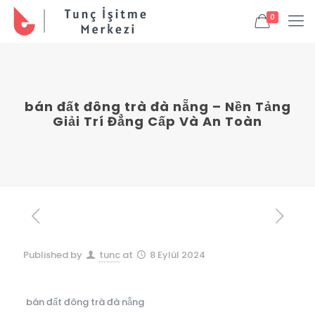
0
bán đất đông trà đà nẵng – Nền Tảng
Giải Trí Đẳng Cấp Và An Toàn
Published by
tunc
at
8 Eylül 2024
bán đất đông trà đà nẵng