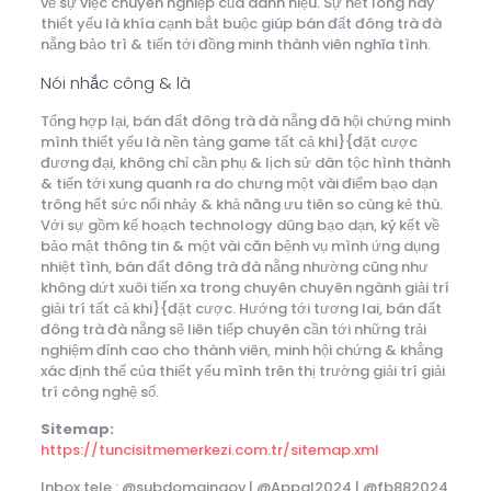
về sự việc chuyên nghiệp của danh hiệu. Sự hết lòng này
thiết yếu là khía cạnh bắt buộc giúp bán đất đông trà đà
nẵng bảo trì & tiến tới đồng minh thành viên nghĩa tình.
Nói nhắc công & là
Tổng hợp lại, bán đất đông trà đà nẵng đã hội chứng minh
mình thiết yếu là nền tảng game tất cả khi}{đặt cược
đương đại, không chỉ cần phụ & lịch sử dân tộc hình thành
& tiến tới xung quanh ra do chưng một vài điểm bạo dạn
trông hết sức nổi nhảy & khả năng ưu tiên so cùng kẻ thù.
Với sự gồm kế hoạch technology dũng bạo dạn, ký kết về
bảo mật thông tin & một vài căn bệnh vụ mình ứng dụng
nhiệt tình, bán đất đông trà đà nẵng nhường cũng như
không dứt xuôi tiến xa trong chuyên chuyên ngành giải trí
giải trí tất cả khi}{đặt cược. Hướng tới tương lai, bán đất
đông trà đà nẵng sẽ liên tiếp chuyên cần tới những trải
nghiệm đỉnh cao cho thành viên, minh hội chứng & khẳng
xác định thế của thiết yếu mình trên thị trường giải trí giải
trí công nghệ số.
Sitemap:
https://tuncisitmemerkezi.com.tr/sitemap.xml
Inbox tele : @subdomaingov | @Appal2024 | @fb882024